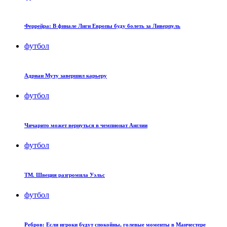
Феррейра: В финале Лиги Европы буду болеть за Ливерпуль
футбол
Адриан Муту завершил карьеру
футбол
Чичарито может вернуться в чемпионат Англии
футбол
ТМ. Швеция разгромила Уэльс
футбол
Ребров: Если игроки будут спокойны, голевые моменты в Манчестере