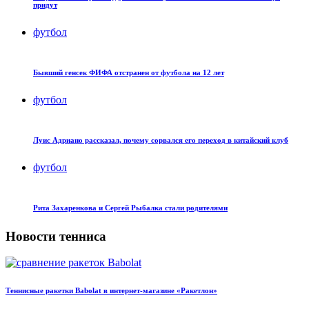
придут
футбол
Бывший генсек ФИФА отстранен от футбола на 12 лет
футбол
Луис Адриано рассказал, почему сорвался его переход в китайский клуб
футбол
Рита Захаренкова и Сергей Рыбалка стали родителями
Новости тенниса
Теннисные ракетки Babolat в интернет-магазине «Ракетлон»