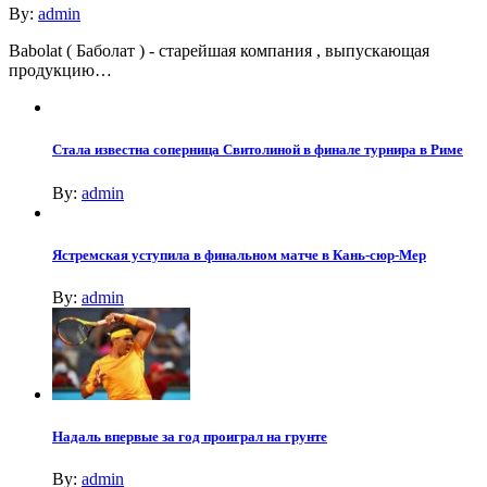
By:
admin
Babolat ( Баболат ) - старейшая компания , выпускающая
продукцию…
Стала известна соперница Свитолиной в финале турнира в Риме
By:
admin
Ястремская уступила в финальном матче в Кань-сюр-Мер
By:
admin
Надаль впервые за год проиграл на грунте
By:
admin