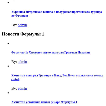
Украинка Ястремская вышла в полуфинал престижного турнира
во Франции
By:
admin
Новости Формулы 1
Формула-1: Хэмилтон легко выиграл Гран-при Испании
By:
admin
Хэмилтон выиграл Гран-при в Баку, Ред Булл столкнулись между
собой
By:
admin
Хэмилтон установил новый рекорд Формулы-1