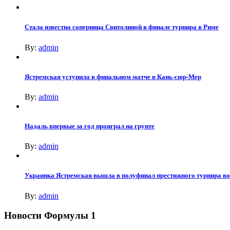
Стала известна соперница Свитолиной в финале турнира в Риме
By:
admin
Ястремская уступила в финальном матче в Кань-сюр-Мер
By:
admin
Надаль впервые за год проиграл на грунте
By:
admin
Украинка Ястремская вышла в полуфинал престижного турнира в
By:
admin
Новости Формулы 1