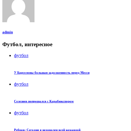
admin
Футбол, интересное
футбол
У Барселоны большая задолженность перед Месси
футбол
Селезнев попрощался с Карабюкспором
футбол
Ребров: Сегодня я недоволен всей командой