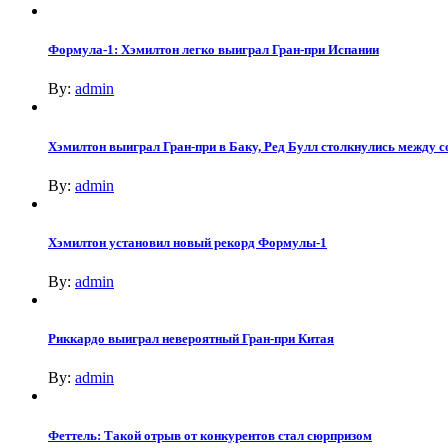
Формула-1: Хэмилтон легко выиграл Гран-при Испании
By:
admin
Хэмилтон выиграл Гран-при в Баку, Ред Булл столкнулись между с
By:
admin
Хэмилтон установил новый рекорд Формулы-1
By:
admin
Риккардо выиграл невероятный Гран-при Китая
By:
admin
Феттель: Такой отрыв от конкурентов стал сюрпризом