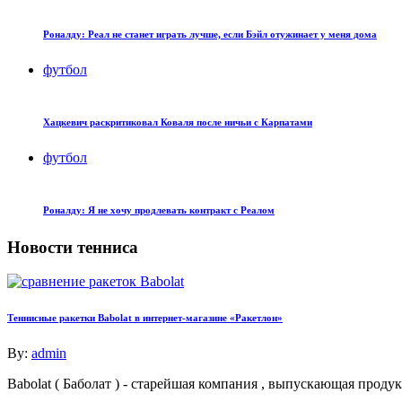
Роналду: Реал не станет играть лучше, если Бэйл отужинает у меня дома
футбол
Хацкевич раскритиковал Коваля после ничьи с Карпатами
футбол
Роналду: Я не хочу продлевать контракт с Реалом
Новости тенниса
Теннисные ракетки Babolat в интернет-магазине «Ракетлон»
By:
admin
Babolat ( Баболат ) - старейшая компания , выпускающая про