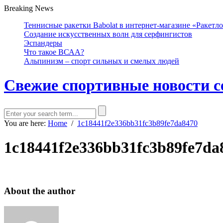
Breaking News
Теннисные ракетки Babolat в интернет-магазине «Ракетл
Создание искусственных волн для серфингистов
Эспандеры
Что такое ВСАА?
Альпинизм – спорт сильных и смелых людей
Свежие спортивные новости с
You are here:
Home
/
1c18441f2e336bb31fc3b89fe7da8470
1c18441f2e336bb31fc3b89fe7da
About the author