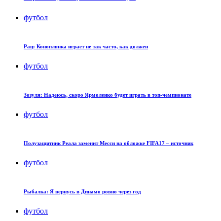
футбол
Рац: Коноплянка играет не так часто, как должен
футбол
Зозуля: Надеюсь, скоро Ярмоленко будет играть в топ-чемпионате
футбол
Полузащитник Реала заменит Месси на обложке FIFA17 – источник
футбол
Рыбалка: Я вернусь в Динамо ровно через год
футбол