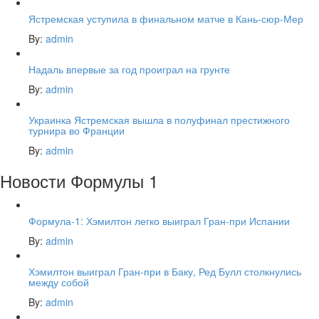
Ястремская уступила в финальном матче в Кань-сюр-Мер
By:
admin
Надаль впервые за год проиграл на грунте
By:
admin
Украинка Ястремская вышла в полуфинал престижного
турнира во Франции
By:
admin
Новости Формулы 1
Формула-1: Хэмилтон легко выиграл Гран-при Испании
By:
admin
Хэмилтон выиграл Гран-при в Баку, Ред Булл столкнулись
между собой
By:
admin