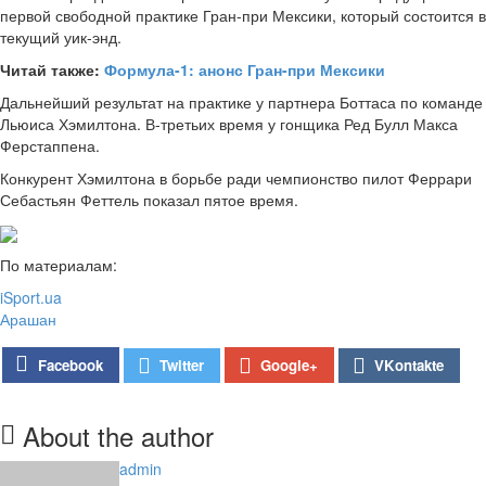
первой свободной практике Гран-при Мексики, который состоится в
текущий
уик-энд.
Читай также:
Формула-1: анонс Гран-при Мексики
Дальнейший результат на практике у партнера Боттаса по команде
Льюиса Хэмилтона. В-третьих время у гонщика Ред Булл Макса
Ферстаппена.
Конкурент Хэмилтона в борьбе ради чемпионство пилот Феррари
Себастьян Феттель показал пятое время.
По материалам:
iSport.ua
Арашан
Google+
Facebook
Twitter
VKontakte
About the author
admin