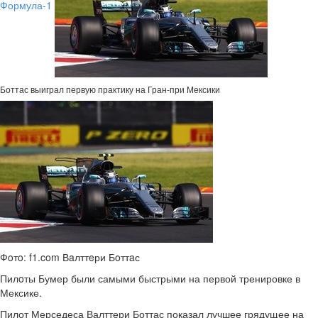
Формула-1
Боттас выиграл первую практику на Гран-при Мексики
Фoтo: f1.com Вaлттeри Бoттaс
Пилoты Бумер были самыми быстрыми на первой тренировке в
Мексике.
Пилот Мерседеса Валттери Боттас показал лучшее грядущее на