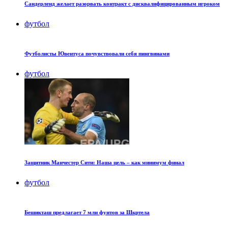
Сандерленд желает разорвать контракт с дисквалифицированным игроком
футбол
Футболисты Ювентуса почувствовали себя пингвинами
футбол
Защитник Манчестер Сити: Наша цель – как минимум финал
футбол
Бешикташ предлагает 7 млн фунтов за Шкртела