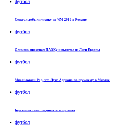
футбол
Cенегал добыл путевку на ЧМ-2018 в Россию
футбол
Олимпик проиграл ПАОКу и вылетел из Лиги Европы
футбол
Михайлович: Рад, что Луис Адриано по-прежнему в Милане
футбол
Барселона хочет подписать защитника
футбол