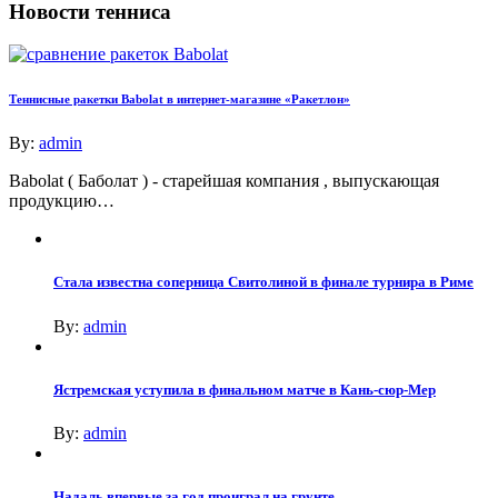
Новости тенниса
Теннисные ракетки Babolat в интернет-магазине «Ракетлон»
By:
admin
Babolat ( Баболат ) - старейшая компания , выпускающая
продукцию…
Стала известна соперница Свитолиной в финале турнира в Риме
By:
admin
Ястремская уступила в финальном матче в Кань-сюр-Мер
By:
admin
Надаль впервые за год проиграл на грунте