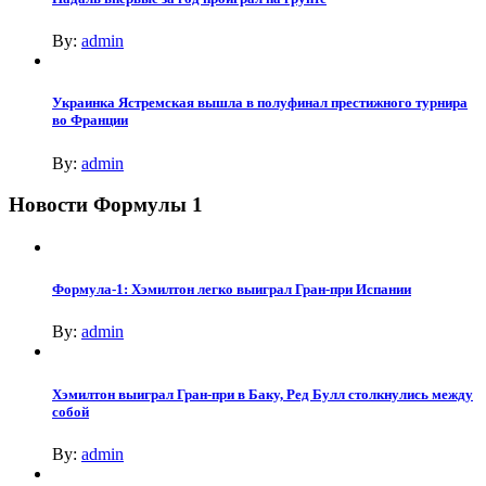
By:
admin
Украинка Ястремская вышла в полуфинал престижного турнира
во Франции
By:
admin
Новости Формулы 1
Формула-1: Хэмилтон легко выиграл Гран-при Испании
By:
admin
Хэмилтон выиграл Гран-при в Баку, Ред Булл столкнулись между
собой
By:
admin