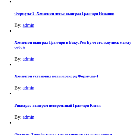
Формула-1: Хэмилтон легко выиграл Гран-при Испании
By:
admin
Хэмилтон выиграл Гран-при в Баку, Ред Булл столкнулись между
собой
By:
admin
Хэмилтон установил новый рекорд Формулы-1
By:
admin
Риккардо выиграл невероятный Гран-при Китая
By:
admin
Феттель: Такой отрыв от конкурентов стал сюрпризом