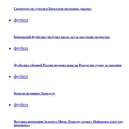
Сидорчуку не сумели в Барселоне поставить диагноз
футбол
Британский футболист получил шесть лет за растление подростка
футбол
Футболист сборной России подарил жене на Рождество сумку за миллион
футбол
Наполи подпишет Лападулу
футбол
Ведущая церемонии Золотого Мяча: Роналду ходил с Неймаром и все ему
показывал