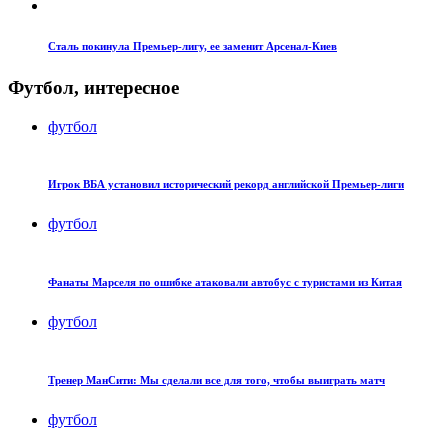
Сталь покинула Премьер-лигу, ее заменит Арсенал-Киев
Футбол, интересное
футбол
Игрок ВБА установил исторический рекорд английской Премьер-лиги
футбол
Фанаты Марселя по ошибке атаковали автобус с туристами из Китая
футбол
Тренер МанСити: Мы сделали все для того, чтобы выиграть матч
футбол