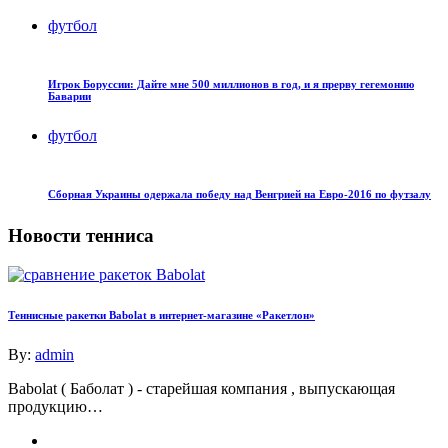
футбол
Игрок Боруссии: Дайте мне 500 миллионов в год, и я прерву гегемонию
Баварии
футбол
Сборная Украины одержала победу над Венгрией на Евро-2016 по футзалу
Новости тенниса
Теннисные ракетки Babolat в интернет-магазине «Ракетлон»
By:
admin
Babolat ( Баболат ) - старейшая компания , выпускающая
продукцию…