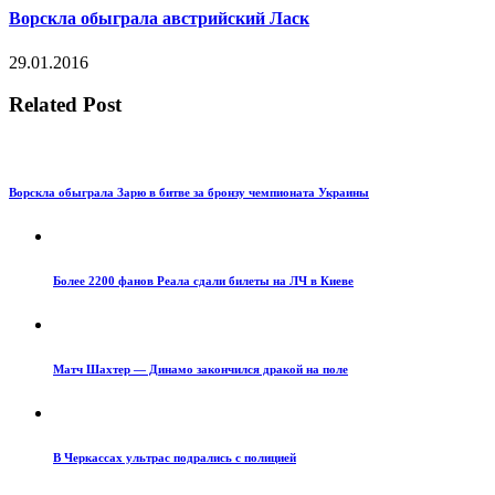
Ворскла обыграла австрийский Ласк
29.01.2016
Related Post
Ворскла обыграла Зарю в битве за бронзу чемпионата Украины
Более 2200 фанов Реала сдали билеты на ЛЧ в Киеве
Матч Шахтер — Динамо закончился дракой на поле
В Черкассах ультрас подрались с полицией