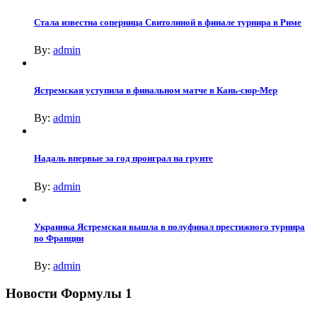
Стала известна соперница Свитолиной в финале турнира в Риме
By:
admin
Ястремская уступила в финальном матче в Кань-сюр-Мер
By:
admin
Надаль впервые за год проиграл на грунте
By:
admin
Украинка Ястремская вышла в полуфинал престижного турнира
во Франции
By:
admin
Новости Формулы 1