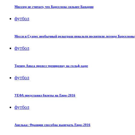
Мюллер не считает, что Барселона сильнее Баварии
футбол
Месси и Суарес необычный розыграш пенальти посвятили легенде Барселоны
футбол
Тренер Аякса провел тренировку на гольф-каре
футбол
УЕФА представил билеты на Евро-2016
футбол
Анелька: Франция способна выиграть Евро-2016