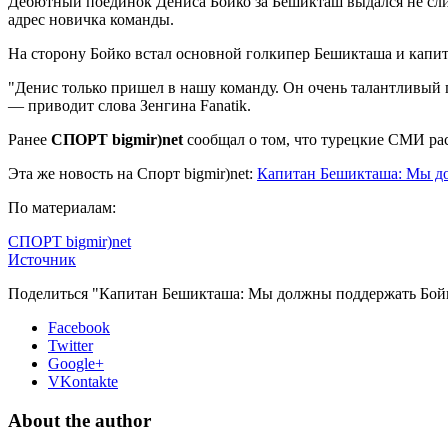
Дебютный поединок Дениса Бойко за Бешикташ выдался не сл
адрес новичка команды.
На сторону Бойко встал основной голкипер Бешикташа и капит
"Денис только пришел в нашу команду. Он очень талантливый 
— приводит слова Зенгина Fanatik.
Ранее
СПОРТ bigmir)net
сообщал о том, что турецкие СМИ рас
Эта же новость на Спорт bigmir)net:
Капитан Бешикташа: Мы д
По материалам:
СПОРТ bigmir)net
Источник
Поделиться "Капитан Бешикташа: Мы должны поддержать Бой
Facebook
Twitter
Google+
VKontakte
About the author