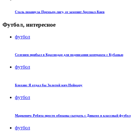
Сталь покинула Премьер-лигу, ее заменит Арсенал-Киев
Футбол, интересное
футбол
Селезнев прибыл в Краснодар для подписания контракта с Кубанью
футбол
Блохин: Я отдал бы Золотой мяч Неймару
футбол
Маркевич: Ребята просто обязаны сыграть с Динамо в классный футбол
футбол