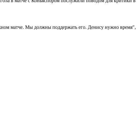
ола в матче с Коньяспором послужили поводом для критики в
ажном матче. Мы должны поддержать его. Денису нужно время",