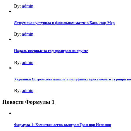
By:
admin
Ястремская уступила в финальном матче в Кань-сюр-Мер
By:
admin
Надаль впервые за год проиграл на грунте
By:
admin
Украинка Ястремская вышла в полуфинал престижного турнира в
By:
admin
Новости Формулы 1
Формула-1: Хэмилтон легко выиграл Гран-при Испании