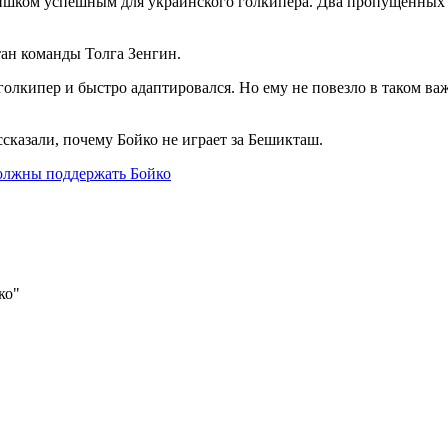
ишком успешным для украинского голкипера. Два
пропущенных г
ан команды Толга Зенгин.
голкипер и быстро адаптировался. Но ему не повезло в таком в
сказали, почему Бойко не играет за Бешикташ.
олжны поддержать Бойко
ко"