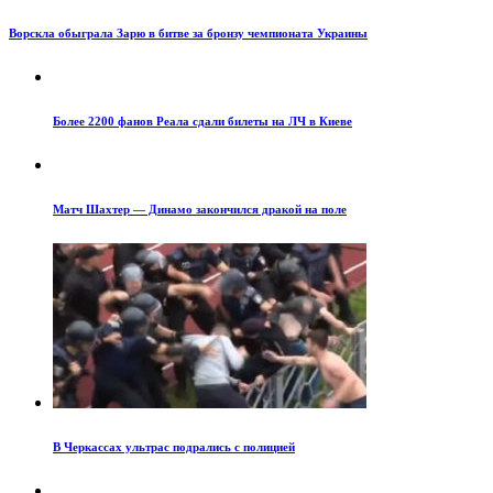
Ворскла обыграла Зарю в битве за бронзу чемпионата Украины
Более 2200 фанов Реала сдали билеты на ЛЧ в Киеве
Матч Шахтер — Динамо закончился дракой на поле
В Черкассах ультрас подрались с полицией