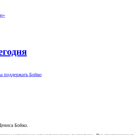
он»
егодня
ы поддержать Бойко
Дениса Бойко.