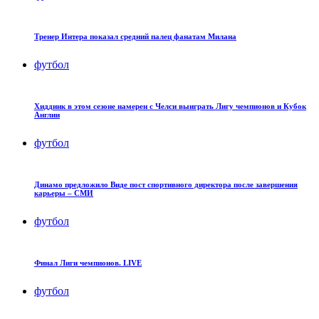
Тренер Интера показал средний палец фанатам Милана
футбол
Хиддинк в этом сезоне намерен с Челси выиграть Лигу чемпионов и Кубок
Англии
футбол
Динамо предложило Виде пост спортивного директора после завершения
карьеры – СМИ
футбол
Финал Лиги чемпионов. LIVE
футбол