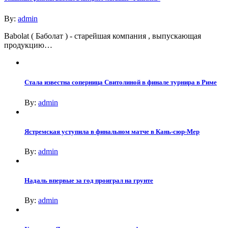
By:
admin
Babolat ( Баболат ) - старейшая компания , выпускающая
продукцию…
Стала известна соперница Свитолиной в финале турнира в Риме
By:
admin
Ястремская уступила в финальном матче в Кань-сюр-Мер
By:
admin
Надаль впервые за год проиграл на грунте
By:
admin