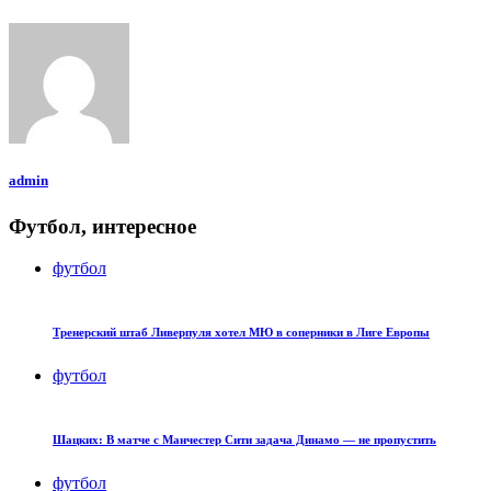
admin
Футбол, интересное
футбол
Тренерский штаб Ливерпуля хотел МЮ в соперники в Лиге Европы
футбол
Шацких: В матче с Манчестер Сити задача Динамо — не пропустить
футбол