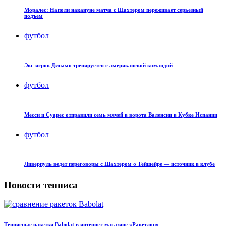
Моралес: Наполи накануне матча с Шахтером переживает серьезный
подъем
футбол
Экс-игрок Динамо тренируется с американской командой
футбол
Месси и Суарес отправили семь мячей в ворота Валенсии в Кубке Испании
футбол
Ливерпуль ведет переговоры с Шахтером о Тейшейре — источник в клубе
Новости тенниса
Теннисные ракетки Babolat в интернет-магазине «Ракетлон»