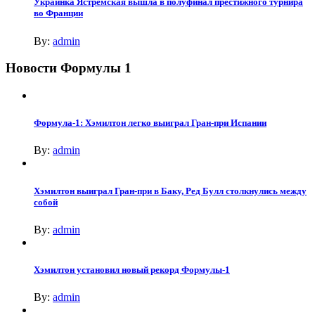
Украинка Ястремская вышла в полуфинал престижного турнира
во Франции
By:
admin
Новости Формулы 1
Формула-1: Хэмилтон легко выиграл Гран-при Испании
By:
admin
Хэмилтон выиграл Гран-при в Баку, Ред Булл столкнулись между
собой
By:
admin
Хэмилтон установил новый рекорд Формулы-1
By:
admin