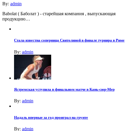
By:
admin
Babolat ( Баболат ) - старейшая компания , выпускающая
продукцию…
Стала известна соперница Свитолиной в финале турнира в Риме
By:
admin
Ястремская уступила в финальном матче в Кань-сюр-Мер
By:
admin
Надаль впервые за год проиграл на грунте
By:
admin