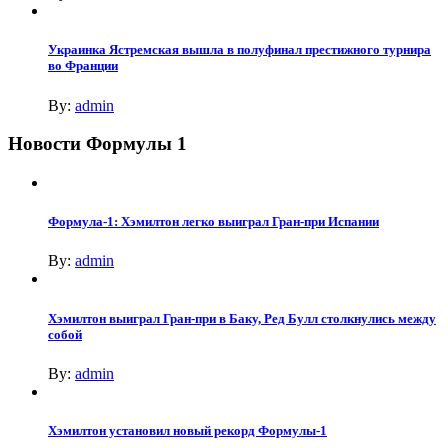
Украинка Ястремская вышла в полуфинал престижного турнира
во Франции
By:
admin
Новости Формулы 1
Формула-1: Хэмилтон легко выиграл Гран-при Испании
By:
admin
Хэмилтон выиграл Гран-при в Баку, Ред Булл столкнулись между
собой
By:
admin
Хэмилтон установил новый рекорд Формулы-1