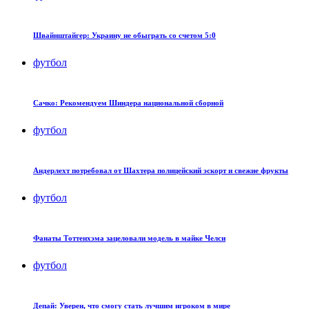
Швайнштайгер: Украину не обыграть со счетом 5:0
футбол
Сачко: Рекомендуем Шиндера национальной сборной
футбол
Андерлехт потребовал от Шахтера полицейский эскорт и свежие фрукты
футбол
Фанаты Тоттенхэма зацеловали модель в майке Челси
футбол
Депай: Уверен, что смогу стать лучшим игроком в мире