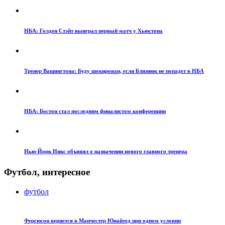
НБА: Голден Стэйт выиграл первый матч у Хьюстона
Тренер Вашингтона: Буду шокирован, если Близнюк не попадет в НБА
НБА: Бостон стал последним финалистом конференции
Нью-Йорк Никс объявил о назначении нового главного тренера
Футбол, интересное
футбол
Фергюсон вернется в Манчестер Юнайтед при одном условии