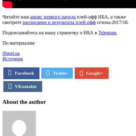
Читайте наш
анонс первого раунда
плей-офф НБА, а также
смотрите
расписание и результаты плей-офф
сезона-2017/18.
Подписывайтесь на нашу страничку о НБА в
Telegram
.
По материалам:
iSport.ua
Источник
Facebook
Twitter
Google+
VKontakte
About the author