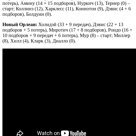
потерь), Амину (14 + 15 подборов), Нуркич (13), Тернер (0) –
старт; Коллинз (12), Харклесс (11), Коннотон (9), Дэвис (4 + 6
подборов), Болдуин (0).
Новый Орлеан:
Холидэй (33 + 9 передач), Дэвис (22 + 13
подборов + 5 потерь), Миротич (17 + 8 подборов), Рондо (16 +
10 подборов + 9 передач + 6 потерь), Мур (8) – старт; Миллер
(8), Хилл (4), Кларк (3), Диалло (0).