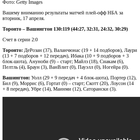
Фото: Getty Images
Вашему вниманию результаты матчей плей-офф НБА за
вторник, 17 апреля.
Торонто – Вашингтон 130:119 (44:27, 32:31, 24:32, 30:29)
Счет в серии 2:0
Торонто:
ДеРозан (37), Валанчюнас (19 + 14 подборов), Лаури
(13 + 7 подборов + 12 передач),
Ибака (10 + 9 подборов + 3
блок-шота), Ануноби (9) – старт; Майлз (18), Сиакам (6),
Пелтль (4), Браун (3), ВанВлит (0), Пауэлл (0), Ногейра (0).
Вашингтон:
Уолл (29 + 9 передач + 4 блок-шота), Портер (12),
Бил (9), Моррис (6), Гортат (0) – старт; Скотт (20), Лоусон (14
+ 8 передач), Убре (14), Маинми (12), Саторански (3).