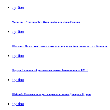
футбол
Марсель – Атлетико 0:3. Онлайн финала Лиги Европы
футбол
Шахтер – Манчестер Сити: стартовала продажа билетов на матч в Харькове
футбол
Лидеры Севильи взбунтовались против Коноплянки — СМИ
футбол
Шаблий: Селезнев находится в расположении Днепра в Турции
футбол