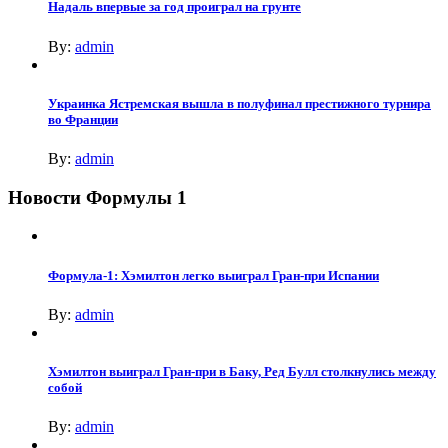
Надаль впервые за год проиграл на грунте
By:
admin
Украинка Ястремская вышла в полуфинал престижного турнира
во Франции
By:
admin
Новости Формулы 1
Формула-1: Хэмилтон легко выиграл Гран-при Испании
By:
admin
Хэмилтон выиграл Гран-при в Баку, Ред Булл столкнулись между
собой
By:
admin