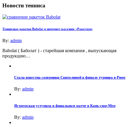
Новости тенниса
Теннисные ракетки Babolat в интернет-магазине «Ракетлон»
By:
admin
Babolat ( Баболат ) - старейшая компания , выпускающая
продукцию…
Стала известна соперница Свитолиной в финале турнира в Риме
By:
admin
Ястремская уступила в финальном матче в Кань-сюр-Мер
By:
admin