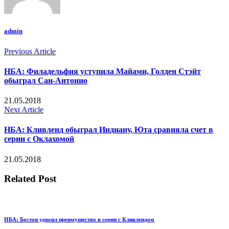
admin
Previous Article
НБА: Филадельфия уступила Майами, Голден Стэйт
обыграл Сан-Антонио
21.05.2018
Next Article
НБА: Кливленд обыграл Индиану, Юта сравняла счет в
серии с Оклахомой
21.05.2018
Related Post
НБА: Бостон удвоил преимущество в серии с Кливлендом