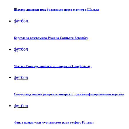
Шахтер лишился трех бразильцев перед матчем с Шальке
футбол
Барселона разгромила Реал на Сантьяго Бернабеу
футбол
Месси и Роналду вошли в топ запросов Google за год
футбол
Сандерленд желает разорвать контракт с дисквалифицированным игроком
футбол
Фанат прикинулся журналистом ради селфи с Роналду