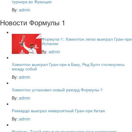
турнира во Франции
By:
admin
Новости Формулы 1
Формула-1: Хэмилтон легко выиграл Гран-при
Испании
By:
admin
Хэмилтон выиграл Гран-при в Баку, Ред Булл столкнулись
между собой
By:
admin
Хэмилтон установил новый рекорд Формулы-1
By:
admin
Риккардо выиграл невероятный Гран-при Китая
By:
admin
Феттель: Такой отрыв от конкурентов стал сюрпризом