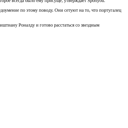
торое всегда было ему присуще, утверждает Sportyou.
доумение по этому поводу. Они сетуют на то, что португалец
штиану Роналду и готово расстаться со звездным