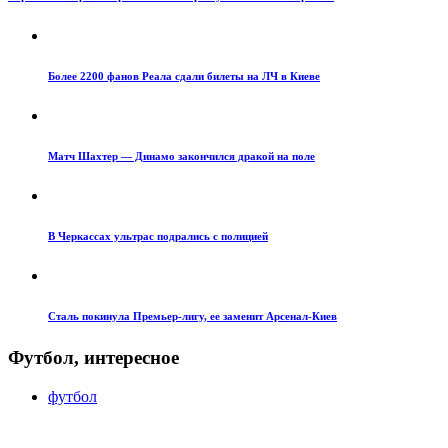
Более 2200 фанов Реала сдали билеты на ЛЧ в Киеве
Матч Шахтер — Динамо закончился дракой на поле
В Черкассах ультрас подрались с полицией
Сталь покинула Премьер-лигу, ее заменит Арсенал-Киев
Футбол, интересное
футбол