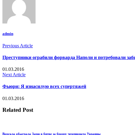
admin
Previous Article
Преступники ограбили форварда Наполи и потребовали заб
01.03.2016
Next Article
Фьюри: Я изнасилую всех супертяжей
01.03.2016
Related Post
Ворскла обыграла Зарю в битве за бронзу чемпионата Украины