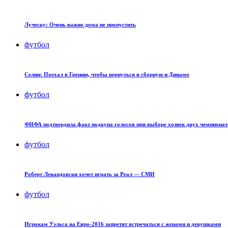
Луческу: Очень важно дома не пропустить
футбол
Селин: Поехал в Грецию, чтобы вернуться в сборную и Динамо
футбол
ФИФА подтвердила факт подкупа голосов при выборе хозяек двух чемпионат
футбол
Роберт Левандовски хочет играть за Реал — СМИ
футбол
Игрокам Уэльса на Евро-2016 запретят встречаться с женами и девушками