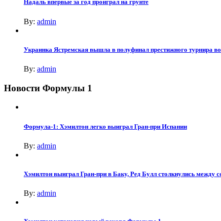
Надаль впервые за год проиграл на грунте
By:
admin
Украинка Ястремская вышла в полуфинал престижного турнира в
By:
admin
Новости Формулы 1
Формула-1: Хэмилтон легко выиграл Гран-при Испании
By:
admin
Хэмилтон выиграл Гран-при в Баку, Ред Булл столкнулись между с
By:
admin