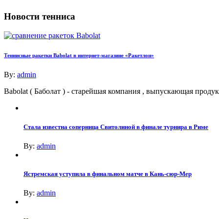
Новости тенниса
Теннисные ракетки Babolat в интернет-магазине «Ракетлон»
By:
admin
Babolat ( Баболат ) - старейшая компания , выпускающая про
Стала известна соперница Свитолиной в финале турнира в Риме
By:
admin
Ястремская уступила в финальном матче в Кань-сюр-Мер
By:
admin