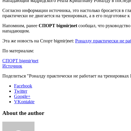
Нападающий мадридского Реала Криштиану Роналду в последне
Согласно информации источника, это настолько бросается в гл
практически не двигается на тренировках, а в его подготовке
Напомним, ранее
СПОРТ bigmir)net
сообщал, что руководство
нападающим.
Эта же новость на Спорт bigmir)net:
Роналду практически не ра
По материалам:
СПОРТ bigmir)net
Источник
Поделиться "Роналду практически не работает на тренировках
Facebook
Twitter
Google+
VKontakte
About the author