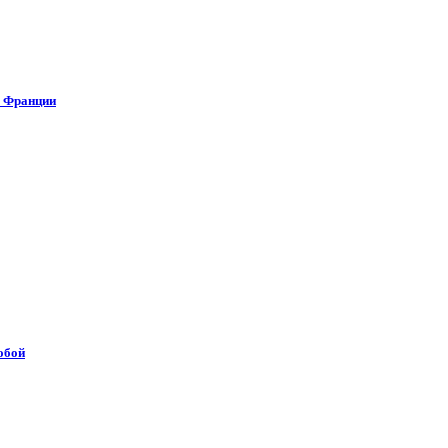
о Франции
обой