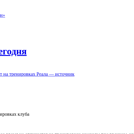
он»
егодня
ет на тренировках Реала — источник
ировках клуба