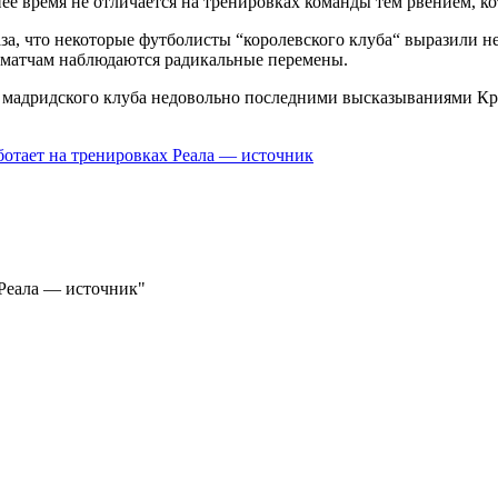
е время не отличается на тренировках
команды тем рвением, ко
аза, что некоторые футболисты “королевского клуба“ выразили не
 к матчам наблюдаются радикальные перемены.
 мадридского клуба недовольно последними высказываниями Кри
ботает на тренировках Реала — источник
 Реала — источник"