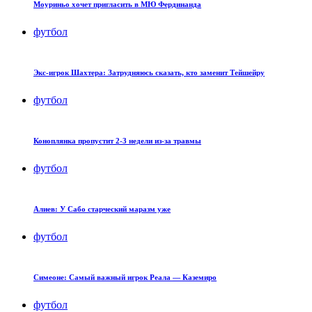
Моуриньо хочет пригласить в МЮ Фердинанда
футбол
Экс-игрок Шахтера: Затрудняюсь сказать, кто заменит Тейшейру
футбол
Коноплянка пропустит 2-3 недели из-за травмы
футбол
Алиев: У Сабо старческий маразм уже
футбол
Симеоне: Самый важный игрок Реала — Каземиро
футбол