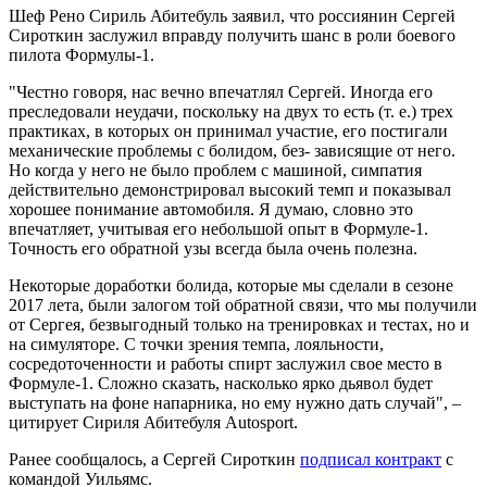
Шеф Рено Сириль Абитебуль заявил, что россиянин Сергей
Сироткин заслужил вправду получить шанс в
роли боевого
пилота Формулы-1.
"Честно говоря, нас вечно впечатлял Сергей. Иногда его
преследовали неудачи, поскольку на двух то есть (т. е.) трех
практиках, в которых он принимал участие, его постигали
механические проблемы с болидом, без- зависящие от него.
Но когда у него не было проблем с машиной, симпатия
действительно демонстрировал высокий темп и показывал
хорошее понимание автомобиля. Я думаю, словно это
впечатляет, учитывая его небольшой опыт в Формуле-1.
Точность его обратной узы всегда была очень полезна.
Некоторые доработки болида, которые мы сделали в сезоне
2017 лета, были залогом той обратной связи, что мы получили
от Сергея, безвыгодный только на тренировках и тестах, но и
на симуляторе. С точки зрения темпа, лояльности,
сосредоточенности и работы спирт заслужил свое место в
Формуле-1. Сложно сказать, насколько ярко дьявол будет
выступать на фоне напарника, но ему нужно дать случай", –
цитирует Сириля Абитебуля Autosport.
Ранее сообщалось, а Сергей Сироткин
подписал контракт
с
командой Уильямс.