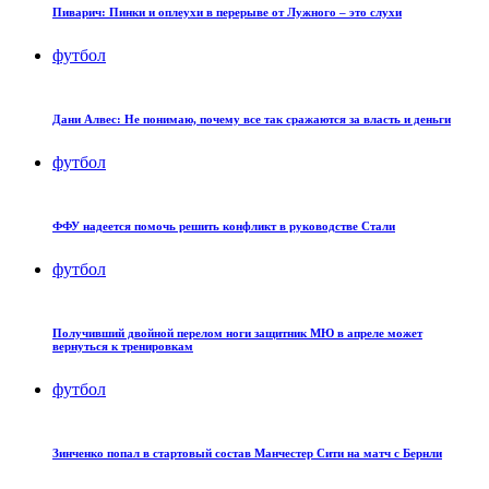
Пиварич: Пинки и оплеухи в перерыве от Лужного – это слухи
футбол
Дани Алвес: Не понимаю, почему все так сражаются за власть и деньги
футбол
ФФУ надеется помочь решить конфликт в руководстве Стали
футбол
Получивший двойной перелом ноги защитник МЮ в апреле может
вернуться к тренировкам
футбол
Зинченко попал в стартовый состав Манчестер Сити на матч с Бернли