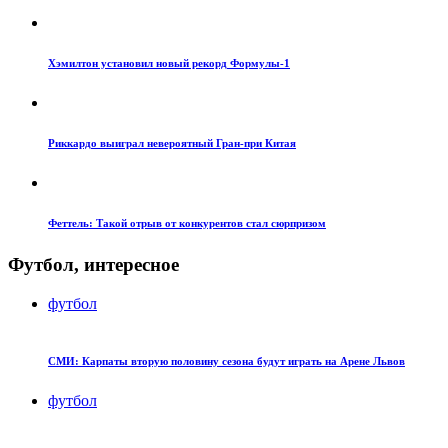
Хэмилтон установил новый рекорд Формулы-1
Риккардо выиграл невероятный Гран-при Китая
Феттель: Такой отрыв от конкурентов стал сюрпризом
Футбол, интересное
футбол
СМИ: Карпаты вторую половину сезона будут играть на Арене Львов
футбол