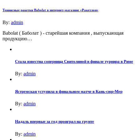
Теннисные ракетки Babolat в интернет-магазине «Ракетлон»
By:
admin
Babolat ( Баболат ) - старейшая компания , выпускающая
продукцию…
Стала известна соперница Свитолиной в финале турнира в Риме
By:
admin
Ястремская уступила в финальном матче в Кань-сюр-Мер
By:
admin
Надаль впервые за год проиграл на грунте
By:
admin