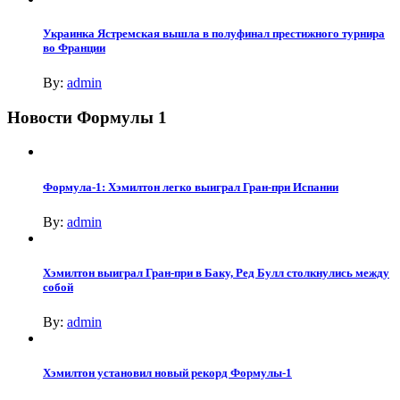
Украинка Ястремская вышла в полуфинал престижного турнира
во Франции
By:
admin
Новости Формулы 1
Формула-1: Хэмилтон легко выиграл Гран-при Испании
By:
admin
Хэмилтон выиграл Гран-при в Баку, Ред Булл столкнулись между
собой
By:
admin
Хэмилтон установил новый рекорд Формулы-1