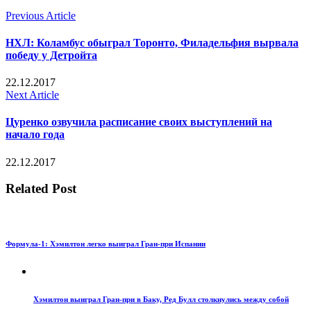
Previous Article
НХЛ: Коламбус обыграл Торонто, Филадельфия вырвала
победу у Детройта
22.12.2017
Next Article
Цуренко озвучила расписание своих выступлений на
начало года
22.12.2017
Related Post
Формула-1: Хэмилтон легко выиграл Гран-при Испании
Хэмилтон выиграл Гран-при в Баку, Ред Булл столкнулись между собой