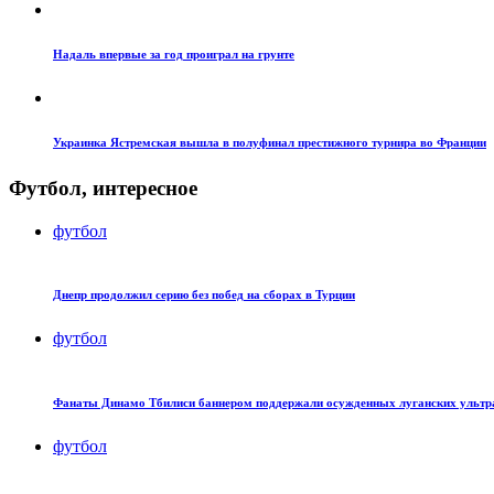
Надаль впервые за год проиграл на грунте
Украинка Ястремская вышла в полуфинал престижного турнира во Франции
Футбол, интересное
футбол
Днепр продолжил серию без побед на сборах в Турции
футбол
Фанаты Динамо Тбилиси баннером поддержали осужденных луганских ультр
футбол