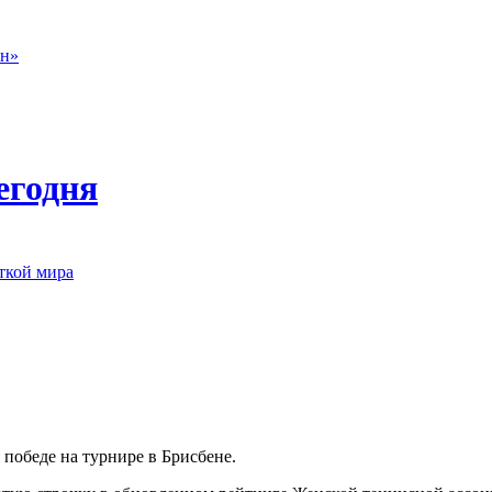
он»
егодня
ткой мира
победе на турнире в Брисбене.