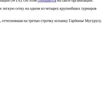
циации (WTA). Об этом
сообщается
на сайте организации.
ее легкую сетку на одном из четырех крупнейших турниров
 оттеснившая на третью строчку испанку Гарбинье Мугурусу.