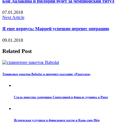
Бой Далакяна и Вилории будет за чемпионский титул
07.01.2018
Next Article
Я еще вернусь: Маррей успешно перенес операцию
09.01.2018
Related Post
Теннисные ракетки Babolat в интернет-магазине «Ракетлон»
Стала известна соперница Свитолиной в финале турнира в Риме
Ястремская уступила в финальном матче в Кань-сюр-Мер