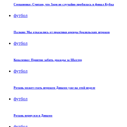
Степаненко: Считаю, что Заря не случайно пробилась в финал Кубка
футбол
Палкин: Мы отказались от практики аренды бразильских игроков
футбол
Коваленко: Приятно забить дважды за Шахтер
футбол
Ротань может стать игроком Динамо уже на этой неделе
футбол
Ротань вернулся в Динамо
футбол