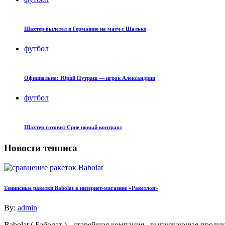
Шахтер вылетел в Германию на матч с Шальке
футбол
Официально: Юрий Путраш — игрок Александрии
футбол
Шахтер готовит Срне новый контракт
Новости тенниса
Теннисные ракетки Babolat в интернет-магазине «Ракетлон»
By:
admin
Babolat ( Баболат ) - старейшая компания , выпускающая про