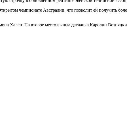
ртую строчку в обновленном
рейтинге Женской теннисной ассо
Открытом чемпионате Австралии, что позволит ей получить бол
она Халеп. На второе место вышла датчанка Каролин Возняцки,