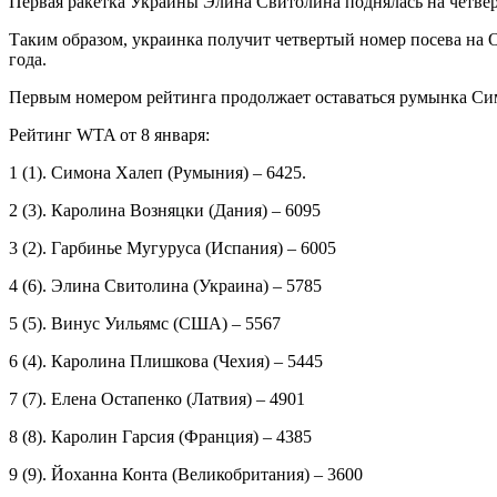
Первая ракетка Украины Элина Свитолина поднялась на четве
Таким образом, украинка получит четвертый номер посева на 
года.
Первым номером рейтинга продолжает оставаться румынка Сим
Рейтинг WTA от 8 января:
1 (1). Симона Халеп (Румыния) – 6425.
2 (3). Каролина Возняцки (Дания) – 6095
3 (2). Гарбинье Мугуруса (Испания) – 6005
4 (6). Элина Свитолина (Украина) – 5785
5 (5). Винус Уильямс (США) – 5567
6 (4). Каролина Плишкова (Чехия) – 5445
7 (7). Елена Остапенко (Латвия) – 4901
8 (8). Каролин Гарсия (Франция) – 4385
9 (9). Йоханна Конта (Великобритания) – 3600