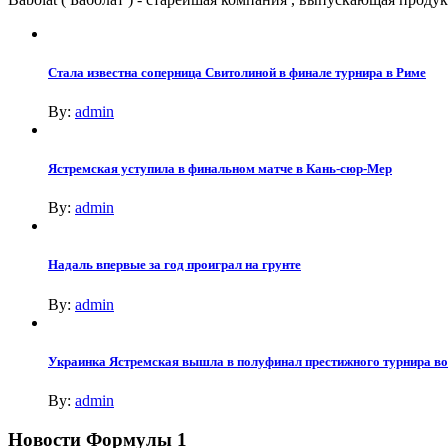
Стала известна соперница Свитолиной в финале турнира в Риме
By:
admin
Ястремская уступила в финальном матче в Кань-сюр-Мер
By:
admin
Надаль впервые за год проиграл на грунте
By:
admin
Украинка Ястремская вышла в полуфинал престижного турнира в
By:
admin
Новости Формулы 1