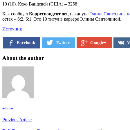
10 (10). Коко Вандевей (США) – 3258
Как сообщал
Корреспондент.net
, накануне
Элина Свитолина п
сетах – 6:2, 6:1. Это 10 титул в карьере Элины Свитолиной.
Источник
Facebook
Twitter
V
Google+
About the author
admin
Previous Article