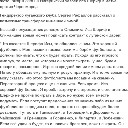
Фото: olimpik.com.ua Нигерийский хавбек Иса Шериф в матче
против Черноморца
Гендиректор луганского клуба Сергей Рафаилов рассказал о
возможных трансферах нынешней зимой
Бывший полузащитник донецкого Олимпика Иса Шериф в
ближайшее
время может подписать контракт с луганской Зарей:
“Что касается Шерифа Исы, то общались с ним. Это хороший
футболист. Моя позиция такова: если мы берём футболиста, то
должны понимать, что он будет играть. Исходя из его игрового
амплуа, то место, на котором он может сыграть, у нас, будем
говорить, насыщенно. Игроков средней линии имеем достаточно.
Не могу обещать ему полную игровую практику. И в то же время не
могу сказать, что этого футболиста мы посадим на скамейку.
Переговорный процесс еще не окончен. Есть время. Иса –
хороший футболист. Я провёл встречу и с игроком, и с его агентом.
Шериф не против поиграть в Заре, но нужно всем вместе
подумать. Если поступят предложения по какому-либо из наших
футболистов середины поля, тогда этот вопрос обсудим более
детально. Тут есть и Танковский, и Тотовицкий, и Дорошенко, и
Чайковский, и Гречишкин, и Гордиенко, и Липартия, и Любенович.
Если всё удачно будет, то и новичок-бразилец может сыграть. Он