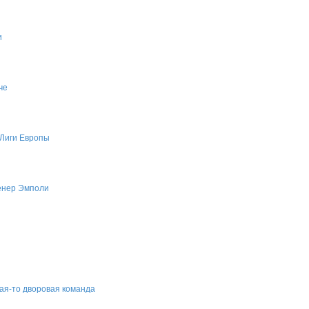
и
че
 Лиги Европы
енер Эмполи
кая-то дворовая команда