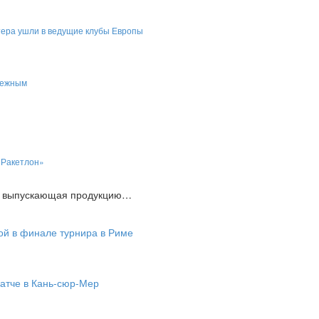
тера ушли в ведущие клубы Европы
бежным
«Ракетлон»
я , выпускающая продукцию…
ой в финале турнира в Риме
атче в Кань-сюр-Мер