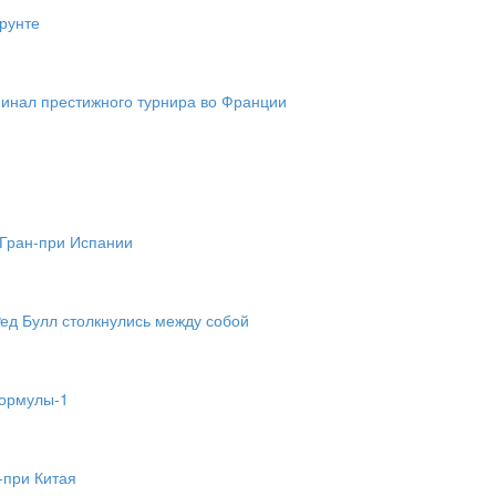
грунте
инал престижного турнира во Франции
 Гран-при Испании
Ред Булл столкнулись между собой
Формулы-1
-при Китая