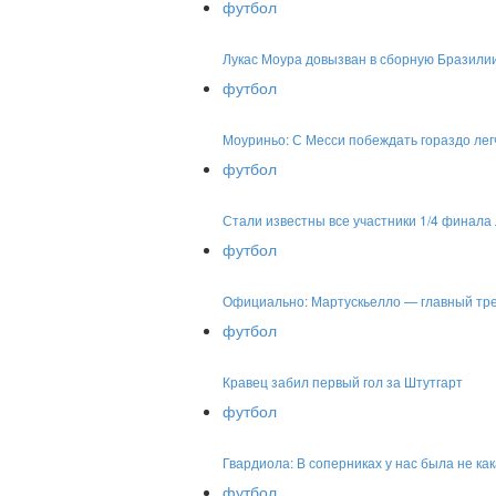
футбол
Лукас Моура довызван в сборную Бразили
футбол
Моуриньо: С Месси побеждать гораздо лег
футбол
Стали известны все участники 1/4 финала
футбол
Официально: Мартускьелло — главный тр
футбол
Кравец забил первый гол за Штутгарт
футбол
Гвардиола: В соперниках у нас была не ка
футбол