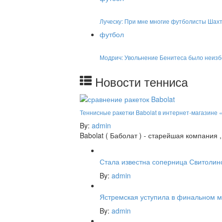
Луческу: При мне многие футболисты Шах
футбол
Модрич: Увольнение Бенитеса было неиз
Новости тенниса
Теннисные ракетки Babolat в интернет-магазине 
By:
admin
Babolat ( Баболат ) - старейшая компани
Стала известна соперница Свитолин
By:
admin
Ястремская уступила в финальном м
By:
admin