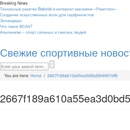
Breaking News
Теннисные ракетки Babolat в интернет-магазине «Ракетлон»
Создание искусственных волн для серфингистов
Эспандеры
Что такое ВСАА?
Альпинизм – спорт сильных и смелых людей
Свежие спортивные новос
You are here:
Home
/
2667f189a610a55ea3d0bd5b9997effb
2667f189a610a55ea3d0bd5