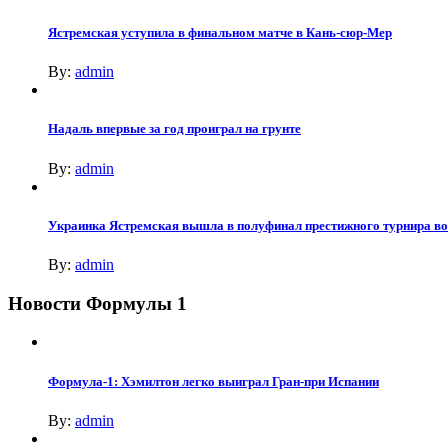
Ястремская уступила в финальном матче в Кань-сюр-Мер
By:
admin
Надаль впервые за год проиграл на грунте
By:
admin
Украинка Ястремская вышла в полуфинал престижного турнира в
By:
admin
Новости Формулы 1
Формула-1: Хэмилтон легко выиграл Гран-при Испании
By:
admin