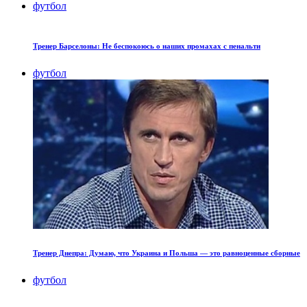
футбол
Тренер Барселоны: Не беспокоюсь о наших промахах с пенальти
футбол
Тренер Днепра: Думаю, что Украина и Польша — это равноценные сборные
футбол