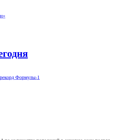
он»
егодня
рекорд Формулы-1