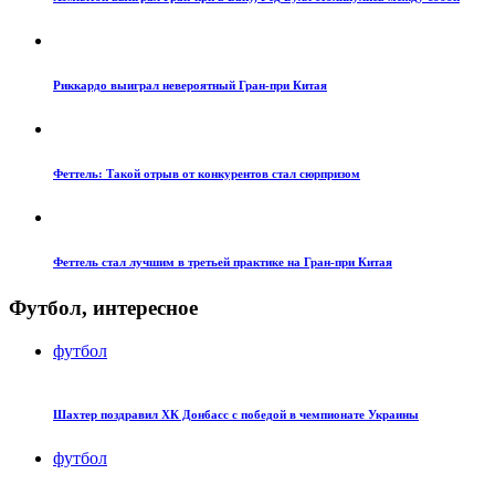
Риккардо выиграл невероятный Гран-при Китая
Феттель: Такой отрыв от конкурентов стал сюрпризом
Феттель стал лучшим в третьей практике на Гран-при Китая
Футбол, интересное
футбол
Шахтер поздравил ХК Донбасс с победой в чемпионате Украины
футбол