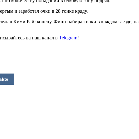
 по количеству попаданий в очковую зону подряд.
тым и заработал очки в 28 гонке кряду.
ежал Кими Райкконену. Финн набирал очки в каждом заезде, нач
исывайтесь на наш канал в
Telegram
!
akte