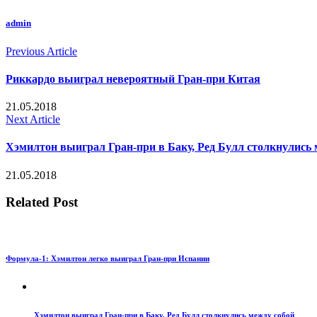
admin
Previous Article
Риккардо выиграл невероятный Гран-при Китая
21.05.2018
Next Article
Хэмилтон выиграл Гран-при в Баку, Ред Булл столкнулись 
21.05.2018
Related Post
Формула-1: Хэмилтон легко выиграл Гран-при Испании
Хэмилтон выиграл Гран-при в Баку, Ред Булл столкнулись между собой