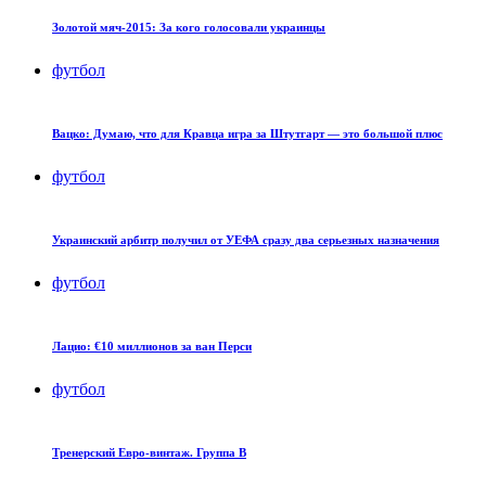
Золотой мяч-2015: За кого голосовали украинцы
футбол
Вацко: Думаю, что для Кравца игра за Штутгарт — это большой плюс
футбол
Украинский арбитр получил от УЕФА сразу два серьезных назначения
футбол
Лацио: €10 миллионов за ван Перси
футбол
Тренерский Евро-винтаж. Группа B