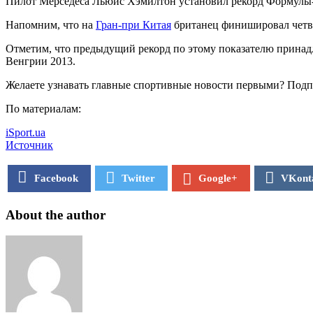
Пилот Мерседеса Льюис Хэмилтон установил рекорд Формулы-1
Напомним, что на
Гран-при Китая
британец финишировал четвер
Отметим, что предыдущий рекорд по этому показателю принадл
Венгрии 2013.
Желаете узнавать главные спортивные новости первыми? Подп
По материалам:
iSport.ua
Источник
Facebook
Twitter
VKont
Google+
About the author