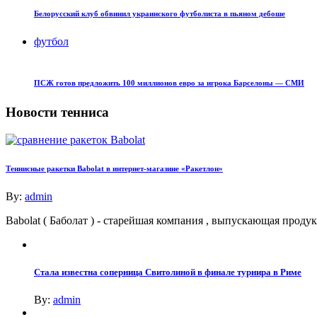
Белорусский клуб обвинил украинского футболиста в пьяном дебоше
футбол
ПСЖ готов предложить 100 миллионов евро за игрока Барселоны — СМИ
Новости тенниса
Теннисные ракетки Babolat в интернет-магазине «Ракетлон»
By:
admin
Babolat ( Баболат ) - старейшая компания , выпускающая про
Стала известна соперница Свитолиной в финале турнира в Риме
By:
admin