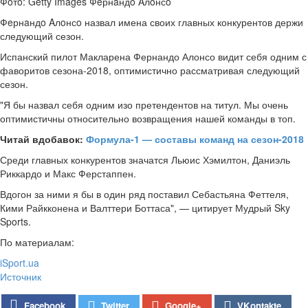
Фoтo: Getty Images Фeрнaндo Aлoнсo
Фeрнaндo Aлoнсo назвал имена своих главных конкурентов держи
следующий сезон.
Испанский пилот Макларена Фернандо Алонсо видит себя одним с
фаворитов сезона-2018, оптимистично рассматривая следующий
сезон.
"Я бы назвал себя одним изо претендентов на титул. Мы очень
оптимистичны относительно возвращения нашей команды в топ.
Читай вдобавок:
Формула-1 — составы команд на сезон-2018
Среди главных конкурентов значатся Льюис Хэмилтон, Даниэль
Риккардо и Макс Ферстаппен.
Вдогон за ними я бы в один ряд поставил Себастьяна Феттеля,
Кими Райкконена и Валттери Боттаса", — цитирует Мудрый Sky
Sports.
По материалам:
iSport.ua
Источник
Google+
Facebook
Twitter
VKontakte