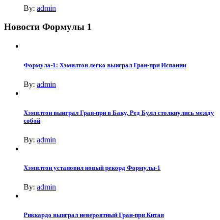
By:
admin
Новости Формулы 1
Формула-1: Хэмилтон легко выиграл Гран-при Испании
By:
admin
Хэмилтон выиграл Гран-при в Баку, Ред Булл столкнулись между
собой
By:
admin
Хэмилтон установил новый рекорд Формулы-1
By:
admin
Риккардо выиграл невероятный Гран-при Китая