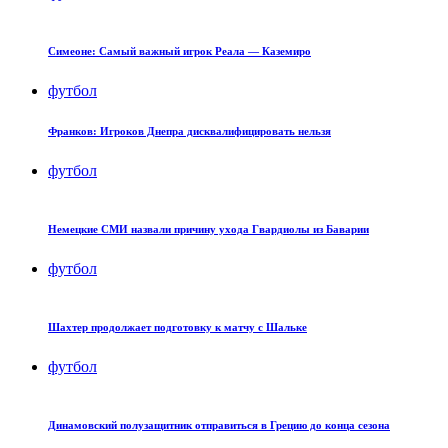
Симеоне: Самый важный игрок Реала — Каземиро
футбол
Франков: Игроков Днепра дисквалифицировать нельзя
футбол
Немецкие СМИ назвали причину ухода Гвардиолы из Баварии
футбол
Шахтер продолжает подготовку к матчу с Шальке
футбол
Динамовский полузащитник отправиться в Грецию до конца сезона