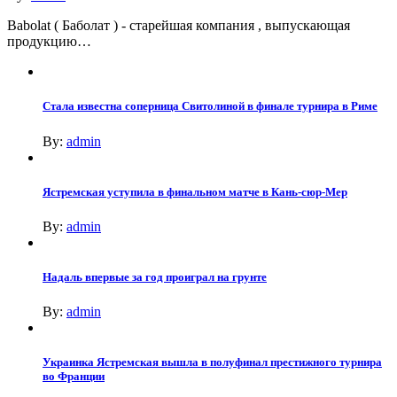
Babolat ( Баболат ) - старейшая компания , выпускающая
продукцию…
Стала известна соперница Свитолиной в финале турнира в Риме
By:
admin
Ястремская уступила в финальном матче в Кань-сюр-Мер
By:
admin
Надаль впервые за год проиграл на грунте
By:
admin
Украинка Ястремская вышла в полуфинал престижного турнира
во Франции