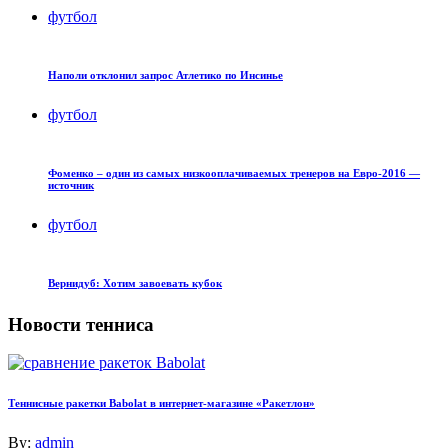
футбол
Наполи отклонил запрос Атлетико по Инсинье
футбол
Фоменко – один из самых низкооплачиваемых тренеров на Евро-2016 —
источник
футбол
Вернидуб: Хотим завоевать кубок
Новости тенниса
Теннисные ракетки Babolat в интернет-магазине «Ракетлон»
By:
admin