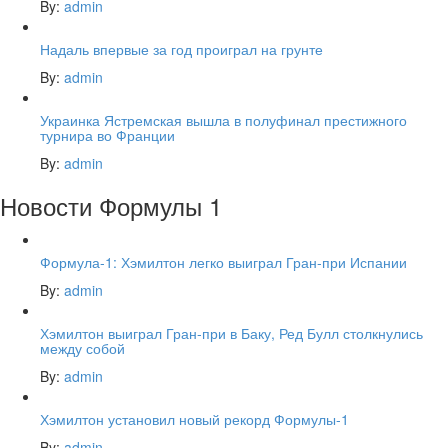
By:
admin
Надаль впервые за год проиграл на грунте
By:
admin
Украинка Ястремская вышла в полуфинал престижного
турнира во Франции
By:
admin
Новости Формулы 1
Формула-1: Хэмилтон легко выиграл Гран-при Испании
By:
admin
Хэмилтон выиграл Гран-при в Баку, Ред Булл столкнулись
между собой
By:
admin
Хэмилтон установил новый рекорд Формулы-1
By:
admin