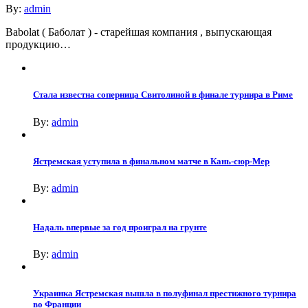
By:
admin
Babolat ( Баболат ) - старейшая компания , выпускающая
продукцию…
Стала известна соперница Свитолиной в финале турнира в Риме
By:
admin
Ястремская уступила в финальном матче в Кань-сюр-Мер
By:
admin
Надаль впервые за год проиграл на грунте
By:
admin
Украинка Ястремская вышла в полуфинал престижного турнира
во Франции