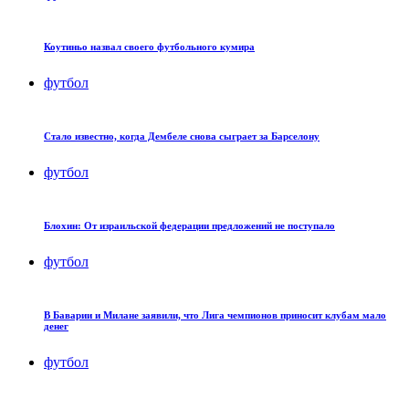
Коутиньо назвал своего футбольного кумира
футбол
Стало известно, когда Дембеле снова сыграет за Барселону
футбол
Блохин: От израильской федерации предложений не поступало
футбол
В Баварии и Милане заявили, что Лига чемпионов приносит клубам мало
денег
футбол