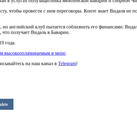
ван в услугах полузащитника мюнхенской Баварии
и сборной Чи
ту, чтобы провести с ним переговоры. Конте знает Видаля не п
н, но английский клуб пытается соблазнить его финансами: Вид
, что получает Видаль в Баварии.
9 года.
м высокооплачиваемым в мире
.
исывайтесь на наш канал в
Telegram
!
akte