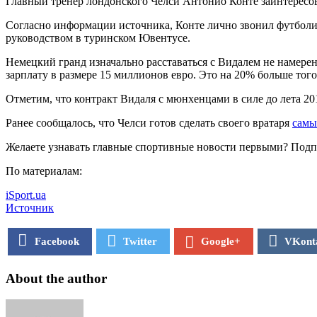
Главный тренер лондонского Челси Антонио Конте заинтересо
Согласно информации источника, Конте лично звонил футболис
руководством в туринском Ювентусе.
Немецкий гранд изначально расставаться с Видалем не намере
зарплату в размере 15 миллионов евро. Это на 20% больше того
Отметим, что контракт Видаля с мюнхенцами в силе до лета 201
Ранее сообщалось, что Челси готов сделать своего вратаря
самы
Желаете узнавать главные спортивные новости первыми? Подп
По материалам:
iSport.ua
Источник
Facebook
Twitter
VKont
Google+
About the author