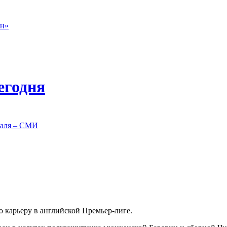
он»
егодня
даля – СМИ
карьеру в английской Премьер-лиге.