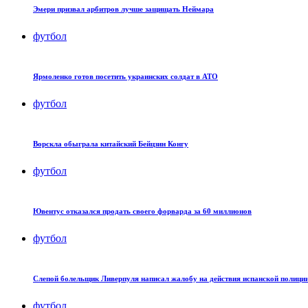
Эмери призвал арбитров лучше защищать Неймара
футбол
Ярмоленко готов посетить украинских солдат в АТО
футбол
Ворскла обыграла китайский Бейцзин Конгу
футбол
Ювентус отказался продать своего форварда за 60 миллионов
футбол
Слепой болельщик Ливерпуля написал жалобу на действия испанской полици
футбол