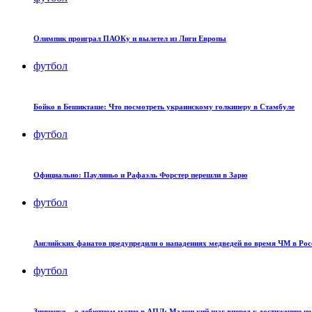
Олимпик проиграл ПАОКу и вылетел из Лиги Европы
футбол
Бойко в Бешикташе: Что посмотреть украинскому голкиперу в Стамбуле
футбол
Официально: Паулиньо и Рафаэль Форстер перешли в Зарю
футбол
Английских фанатов предупредили о нападениях медведей во время ЧМ в Рос
футбол
Зинченко – о дебютном матче в АПЛ: Маленький шаг вперед к достижению це