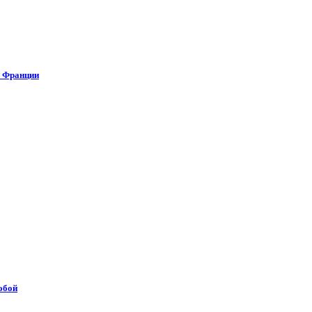
о Франции
обой