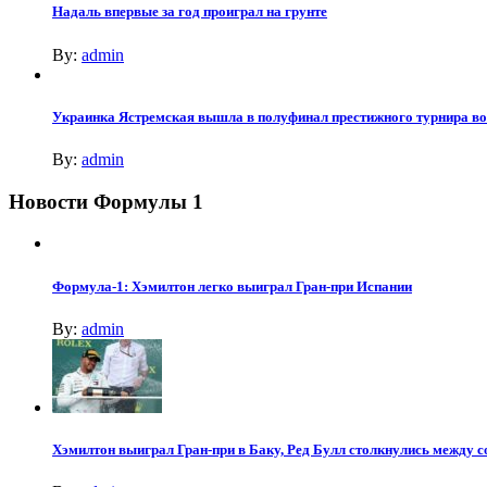
Надаль впервые за год проиграл на грунте
By:
admin
Украинка Ястремская вышла в полуфинал престижного турнира в
By:
admin
Новости Формулы 1
Формула-1: Хэмилтон легко выиграл Гран-при Испании
By:
admin
Хэмилтон выиграл Гран-при в Баку, Ред Булл столкнулись между с