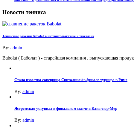
Новости тенниса
Теннисные ракетки Babolat в интернет-магазине «Ракетлон»
By:
admin
Babolat ( Баболат ) - старейшая компания , выпускающая про
Стала известна соперница Свитолиной в финале турнира в Риме
By:
admin
Ястремская уступила в финальном матче в Кань-сюр-Мер
By:
admin