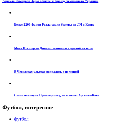
Ворскла обыграла Зарю в битве за бронзу чемпионата Украины
Более 2200 фанов Реала сдали билеты на ЛЧ в Киеве
Матч Шахтер — Динамо закончился дракой на поле
В Черкассах ультрас подрались с полицией
Сталь покинула Премьер-лигу, ее заменит Арсенал-Киев
Футбол, интересное
футбол