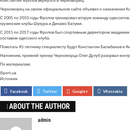
Константин Фролов вернулся в Черноморец.
Черноморец на своем официальном сайте объявил о назначении Ко
С 2005 по 2010 годы Фролов тренировал
вторую команду одесситов.
грузинские клубы Шукура и Динамо Батуми.
С 2015 по 2017 годы Фролов был спортивным директором академии 
составом одесского клуба.
Помогать 45-летнему специалисту будут Константин Балабанов и А
Напомним, прежний тренер Черноморца Олег Дулуб
разорвал контр
По материалам:
iSport.ua
Источник
Facebook
Twitter
Google+
VKontakte
ABOUT THE AUTHOR
admin