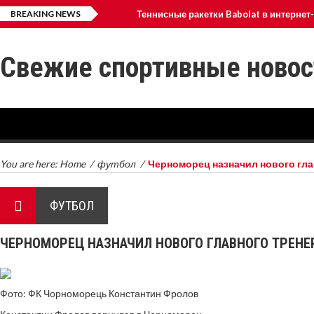
BREAKING NEWS
Теннисные ракетки Babolat в интернет
Создание искусственных волн для сер
Свежие спортивные новос
Что такое ВСАА?
Альпинизм
You are here:
Home
/
футбол
/
Черноморец назначил нового гла
ФУТБОЛ
ЧЕРНОМОРЕЦ НАЗНАЧИЛ НОВОГО ГЛАВНОГО ТРЕНЕ
Фото: ФК Чорноморець Константин Фролов