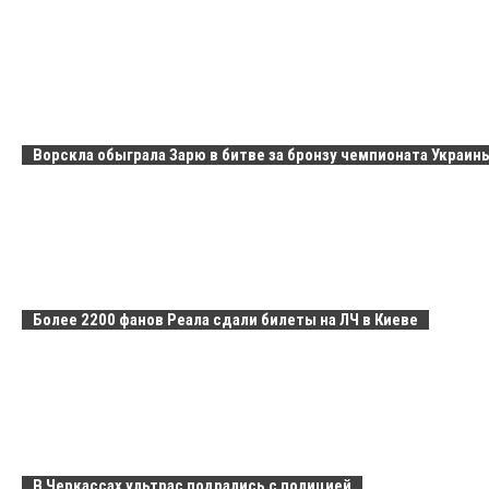
Ворскла обыграла Зарю в битве за бронзу чемпионата Украин
Более 2200 фанов Реала сдали билеты на ЛЧ в Киеве
В Черкассах ультрас подрались с полицией