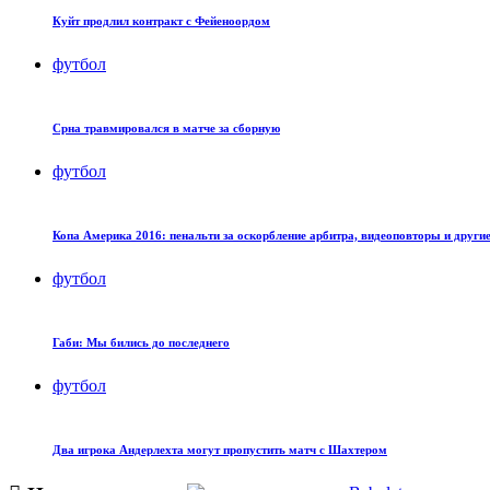
Куйт продлил контракт с Фейеноордом
футбол
Cрна травмировался в матче за сборную
футбол
Копа Америка 2016: пенальти за оскорбление арбитра, видеоповторы и други
футбол
Габи: Мы бились до последнего
футбол
Два игрока Андерлехта могут пропустить матч с Шахтером