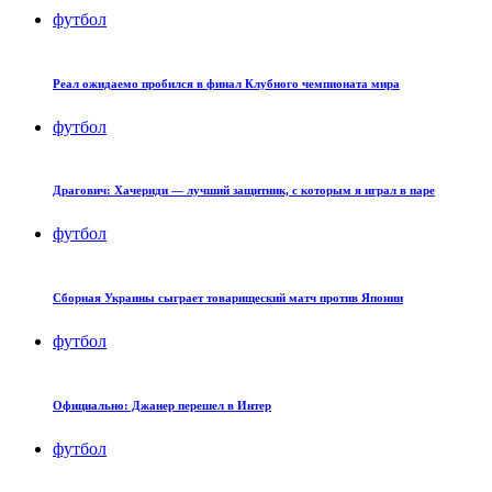
футбол
Реал ожидаемо пробился в финал Клубного чемпионата мира
футбол
Драгович: Хачериди — лучший защитник, с которым я играл в паре
футбол
Сборная Украины сыграет товарищеский матч против Японии
футбол
Официально: Джанер перешел в Интер
футбол