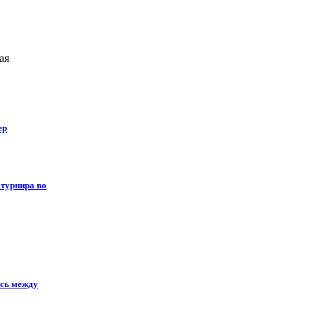
ая
ер
турнира во
ись между