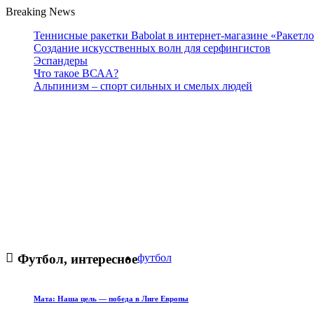
Breaking News
Теннисные ракетки Babolat в интернет-магазине «Ракетл
Создание искусственных волн для серфингистов
Эспандеры
Что такое ВСАА?
Альпинизм – спорт сильных и смелых людей
Футбол, интересное
футбол
Мата: Наша цель — победа в Лиге Европы