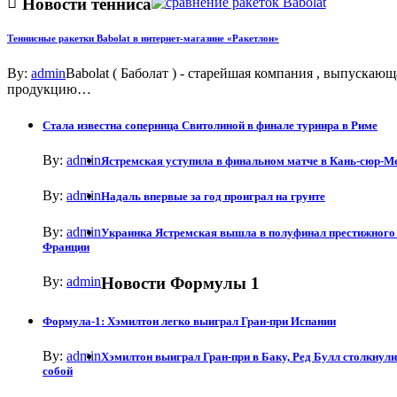
Новости тенниса
Теннисные ракетки Babolat в интернет-магазине «Ракетлон»
By:
admin
Babolat ( Баболат ) - старейшая компания , выпускающ
продукцию…
Стала известна соперница Свитолиной в финале турнира в Риме
By:
admin
Ястремская уступила в финальном матче в Кань-сюр-М
By:
admin
Надаль впервые за год проиграл на грунте
By:
admin
Украинка Ястремская вышла в полуфинал престижного 
Франции
By:
admin
Новости Формулы 1
Формула-1: Хэмилтон легко выиграл Гран-при Испании
By:
admin
Хэмилтон выиграл Гран-при в Баку, Ред Булл столкнул
собой