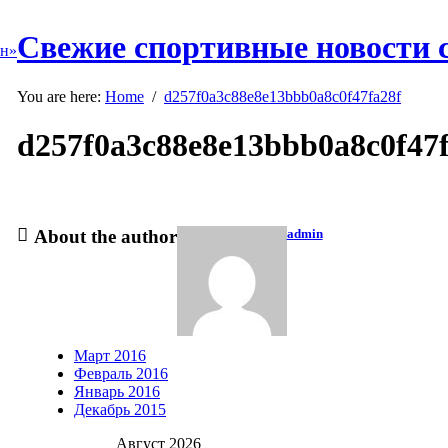
Свежие спортивные новости 
он»
You are here:
Home
/
d257f0a3c88e8e13bbb0a8c0f47fa28f
d257f0a3c88e8e13bbb0a8c0f47f
About the author
admin
Март 2016
Февраль 2016
Январь 2016
Декабрь 2015
Август 2026