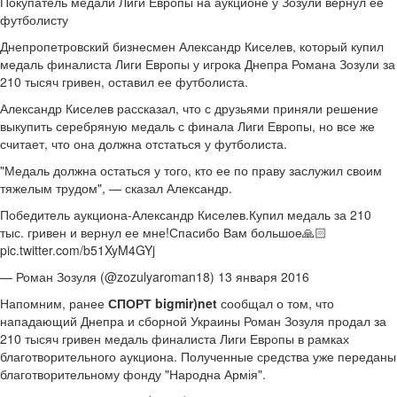
Покупатель медали Лиги Европы на аукционе у Зозули вернул ее
футболисту
Днепропетровский бизнесмен Александр Киселев, который купил
медаль финалиста Лиги Европы у игрока Днепра Романа Зозули за
210 тысяч гривен, оставил ее футболиста.
Александр Киселев
рассказал, что с друзьями приняли решение
выкупить серебряную медаль с финала Лиги Европы, но все же
считает, что она должна отстаться у футболиста.
"Медаль должна остаться у того, кто ее по праву заслужил своим
тяжелым трудом", — сказал Александр.
Победитель аукциона-Александр Киселев.Купил медаль за 210
тыс. гривен и вернул ее мне!Спасибо Вам большое🙏🏻
pic.twitter.com/b51XyM4GYj
— Роман Зозуля (@zozulyaroman18) 13 января 2016
Напомним, ранее
СПОРТ bigmir
)net
сообщал о том, что
нападающий Днепра и сборной Украины Роман Зозуля продал за
210 тысяч гривен медаль финалиста Лиги Европы в рамках
благотворительного аукциона. Полученные средства уже переданы
благотворительному фонду "Народна Армія".