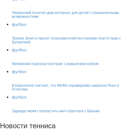
Чигринский посетил дом-интернат для детей с ограниченными
возможностями
футбол
Тренер Зенита просит пользователей инстаграма спасти брак с
Булановой
футбол
Милевский подписал контракт с румынским клубом
футбол
В Барселоне считают, что ФИФА справедливо наказала Реал и
Атлетико
футбол
Эдуардо может пропустить матч Шахтера с Шальке
Новости тенниса