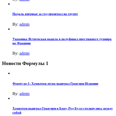
Надаль впервые за год проиграл на грунте
By:
admin
Украинка Ястремская вышла в полуфинал престижного турнира
во Франции
By:
admin
Новости Формулы 1
Формула-1: Хэмилтон легко выиграл Гран-при Испании
By:
admin
Хэмилтон выиграл Гран-при в Баку, Ред Булл столкнулись между
собой