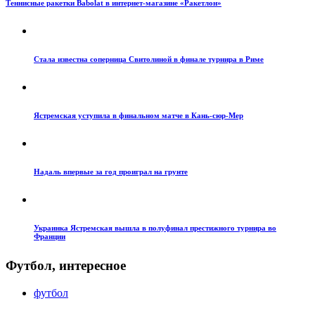
Теннисные ракетки Babolat в интернет-магазине «Ракетлон»
Стала известна соперница Свитолиной в финале турнира в Риме
Ястремская уступила в финальном матче в Кань-сюр-Мер
Надаль впервые за год проиграл на грунте
Украинка Ястремская вышла в полуфинал престижного турнира во
Франции
Футбол, интересное
футбол