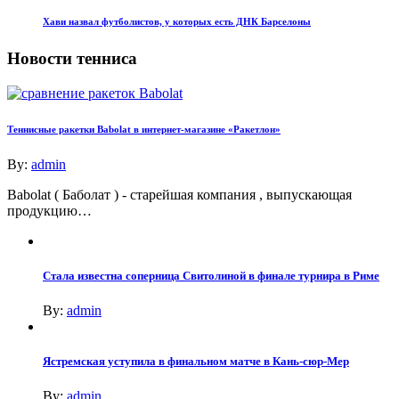
Хави назвал футболистов, у которых есть ДНК Барселоны
Новости тенниса
Теннисные ракетки Babolat в интернет-магазине «Ракетлон»
By:
admin
Babolat ( Баболат ) - старейшая компания , выпускающая
продукцию…
Стала известна соперница Свитолиной в финале турнира в Риме
By:
admin
Ястремская уступила в финальном матче в Кань-сюр-Мер
By:
admin