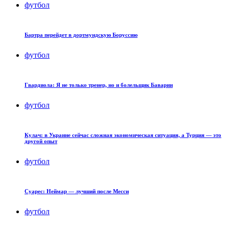
футбол
Бартра перейдет в дортмундскую Боруссию
футбол
Гвардиола: Я не только тренер, но и болельщик Баварии
футбол
Кулач: в Украине сейчас сложная экономическая ситуация, а Турция — это
другой опыт
футбол
Суарес: Неймар — лучший после Месси
футбол