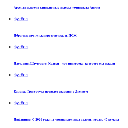
Арсенал вышел в единоличные лидеры чемпионата Англии
футбол
Ибрагимович не планирует покидать ПСЖ
футбол
Наставник Штутгарта: Кравец – тот тип игрока, которого мы искали
футбол
Команда Григорчука проведет спарринг с Днепром
футбол
Инфантино: С 2026 года на чемпионате мира должны играть 40 команд