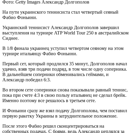
Фото: Getty Images Александр Долгополов
На пути украинского теннисиста стал четвертый сеяный
Фабио Фоньини.
Украинский теннисист Александр Долгополов завершил
выступления на турнире ATP World Tour 250 в австралийском
Сиднее.
В 1/8 финала
украинец уступил четвертом сеяному на этом
турнире итальянцу Фабио Фоньини.
Первый сет, который продлился 35 минут, Долгополов начал
удачно, взяв три подачи подряд, в том числе одну соперника.
В дальнейшем соперники обменивались геймами, и
Александр победил 6:3.
Во втором сете соперники снова показывали равный теннис,
пока при счете 4:3 в свою пользу итальянец не сделал брейк.
Именно поэтому все решалось в третьем сете.
И Фоньини сразу же взял подачу Долгополова, чем поставил
первую ракетку Украины в затруднительное положение.
После этого Фабио решил сконцентрироваться на
собственных подачах. С боями, ведь Александр цеплялся за