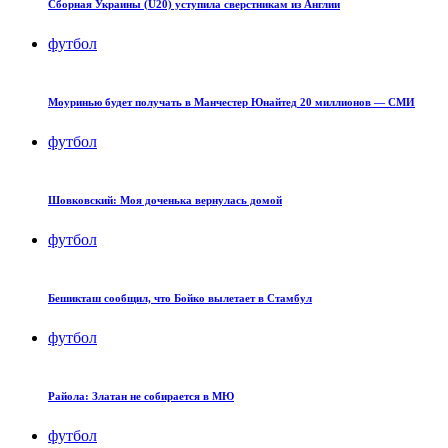
Сборная Украины (U20) уступила сверстникам из Англии
футбол
Моуринью будет получать в Манчестер Юнайтед 20 миллионов — СМИ
футбол
Шовковский: Моя доченька вернулась домой
футбол
Бешикташ сообщил, что Бойко вылетает в Стамбул
футбол
Райола: Златан не собирается в МЮ
футбол