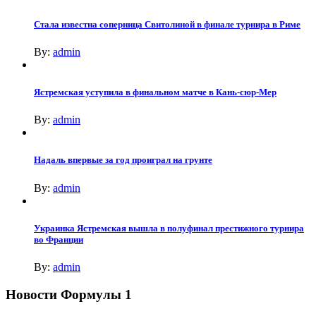
Стала известна соперница Свитолиной в финале турнира в Риме
By:
admin
Ястремская уступила в финальном матче в Кань-сюр-Мер
By:
admin
Надаль впервые за год проиграл на грунте
By:
admin
Украинка Ястремская вышла в полуфинал престижного турнира
во Франции
By:
admin
Новости Формулы 1