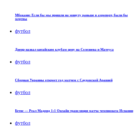
Мбокани: Если бы мы пришли на минуту раньше в аэропорт, были бы
мертвы
футбол
Днепр назвал китайским клубам цену на Селезнева и Матеуса
футбол
Сборная Украины откроет год матчем с Саудовской Аравией
футбол
Бетис — Реал Мадрид 1:1 Онлайн трансляция матча чемпионата Испании
футбол