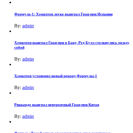
Формула-1: Хэмилтон легко выиграл Гран-при Испании
By:
admin
Хэмилтон выиграл Гран-при в Баку, Ред Булл столкнулись между
собой
By:
admin
Хэмилтон установил новый рекорд Формулы-1
By:
admin
Риккардо выиграл невероятный Гран-при Китая
By:
admin