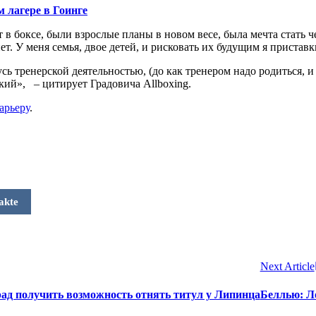
 лагере в Гоинге
ет в боксе, были взрослые планы в новом весе, была мечта стать 
нет. У меня семья, двое детей, и рисковать их будущим я приставк
ь тренерской деятельностью, (до как тренером надо родиться, и я
ский», – цитирует Градовича Allboxing.
арьеру
.
akte
Next Article
ад получить возможность отнять титул у Липинца
Беллью: Л