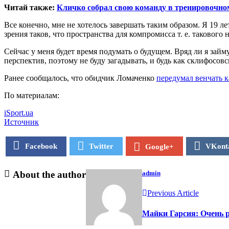
Читай также:
Кличко собрал свою команду в тренировочном
Все конечно, мне не хотелось завершать таким образом. Я 19 л
зрения таков, что пространства для компромисса т. е. такового 
Сейчас у меня будет время подумать о будущем. Вряд ли я займус
перспектив, поэтому не буду загадывать, и будь как склифосов
Ранее сообщалось, что обидчик Ломаченко
передумал венчать к
По материалам:
iSport.ua
Источник
Facebook
Twitter
VKont
Google+
About the author
admin
Previous Article
Майки Гарсия: Очень р