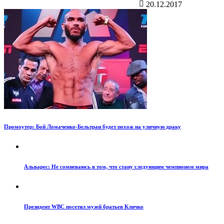
20.12.2017
Промоутер: Бой Ломаченко-Бельтран будет похож на уличную драку
Альварес: Не сомневаюсь в том, что стану следующим чемпионом мира
Президент WBC посетил музей братьев Кличко