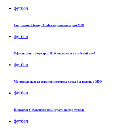
футбол
Cпортивный бренд Adidas недоволен игрой МЮ
футбол
Официально: Форвард ПСЖ перешел в китайский клуб
футбол
Моуринью назвал игроков, которых хотел бы видеть в МЮ
футбол
Исмаили: С Ворсклой нам играть всегда тяжело
футбол