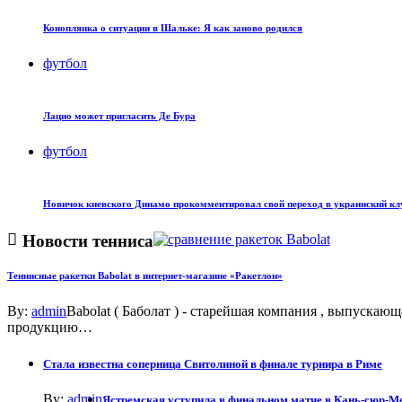
Коноплянка о ситуации в Шальке: Я как заново родился
футбол
Лацио может пригласить Де Бура
футбол
Новичок киевского Динамо прокомментировал свой переход в украинский кл
Новости тенниса
Теннисные ракетки Babolat в интернет-магазине «Ракетлон»
By:
admin
Babolat ( Баболат ) - старейшая компания , выпускающ
продукцию…
Стала известна соперница Свитолиной в финале турнира в Риме
By:
admin
Ястремская уступила в финальном матче в Кань-сюр-М