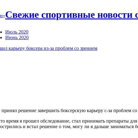
Свежие спортивные новости 
он»
Июль 2020
Июнь 2020
ил карьеру боксера из-за проблем со зрением
принял решение завершить боксерскую карьеру с-за проблем со
то время я прошел обследование, стал принимать препараты для г
острились и встал решение о том, могу ли я дальше заниматься 