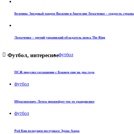
Беленюк: Звездный тандем Василия и Анатолия Ломаченко – гордость страны
Ломаченко – третий украинский обладатель пояса The Ring
Футбол, интересное
футбол
ПСЖ продлил соглашение с Бланом еще на два года
футбол
Ибрагимович: Летом произойдет что-то грандиозное
футбол
Рой Кин возмущен поступком Эдена Азара