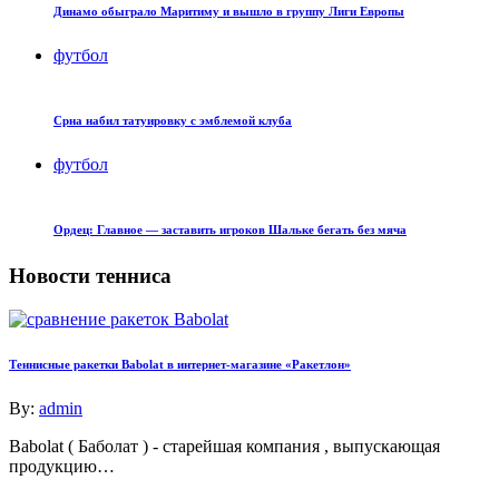
Динамо обыграло Маритиму и вышло в группу Лиги Европы
футбол
Срна набил татуировку с эмблемой клуба
футбол
Ордец: Главное — заставить игроков Шальке бегать без мяча
Новости тенниса
Теннисные ракетки Babolat в интернет-магазине «Ракетлон»
By:
admin
Babolat ( Баболат ) - старейшая компания , выпускающая
продукцию…