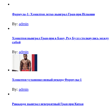
Формула-1: Хэмилтон легко выиграл Гран-при Испании
By:
admin
Хэмилтон выиграл Гран-при в Баку, Ред Булл столкнулись между
собой
By:
admin
Хэмилтон установил новый рекорд Формулы-1
By:
admin
Риккардо выиграл невероятный Гран-при Китая