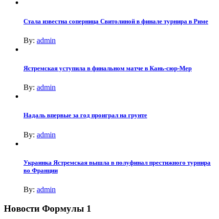
Стала известна соперница Свитолиной в финале турнира в Риме
By:
admin
Ястремская уступила в финальном матче в Кань-сюр-Мер
By:
admin
Надаль впервые за год проиграл на грунте
By:
admin
Украинка Ястремская вышла в полуфинал престижного турнира
во Франции
By:
admin
Новости Формулы 1