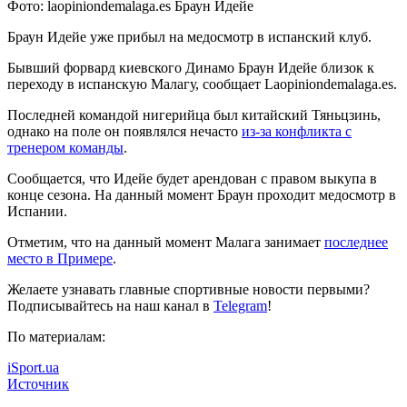
Фото: laopiniondemalaga.es Браун Идейе
Браун Идейе уже прибыл на медосмотр в испанский клуб.
Бывший форвард киевского Динамо Браун Идейе близок к
переходу в испанскую Малагу, сообщает Laopiniondemalaga.es.
Последней командой нигерийца был
китайский Тяньцзинь,
однако на поле он появлялся нечасто
из-за конфликта с
тренером команды
.
Сообщается, что Идейе будет арендован с правом выкупа в
конце сезона. На данный момент Браун проходит медосмотр в
Испании.
Отметим, что на данный момент Малага занимает
последнее
место в Примере
.
Желаете узнавать главные спортивные новости первыми?
Подписывайтесь на наш канал в
Telegram
!
По материалам:
iSport.ua
Источник