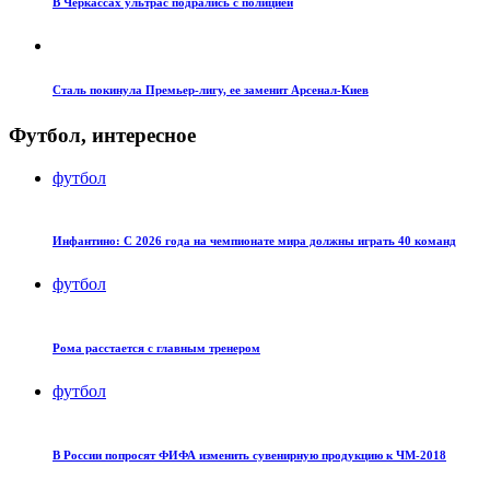
В Черкассах ультрас подрались с полицией
Сталь покинула Премьер-лигу, ее заменит Арсенал-Киев
Футбол, интересное
футбол
Инфантино: С 2026 года на чемпионате мира должны играть 40 команд
футбол
Рома расстается с главным тренером
футбол
В России попросят ФИФА изменить сувенирную продукцию к ЧМ-2018