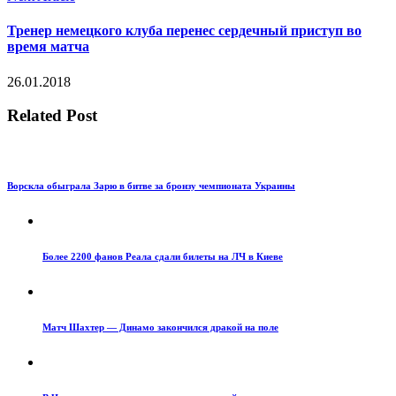
Тренер немецкого клуба перенес сердечный приступ во
время матча
26.01.2018
Related Post
Ворскла обыграла Зарю в битве за бронзу чемпионата Украины
Более 2200 фанов Реала сдали билеты на ЛЧ в Киеве
Матч Шахтер — Динамо закончился дракой на поле