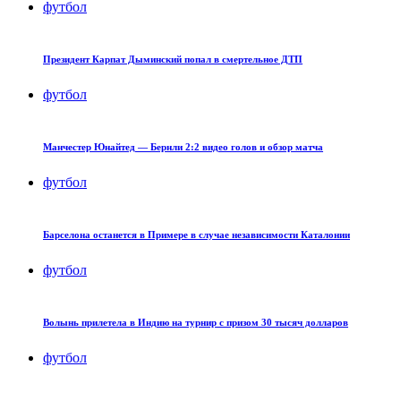
футбол
Президент Карпат Дыминский попал в смертельное ДТП
футбол
Манчестер Юнайтед — Бернли 2:2 видео голов и обзор матча
футбол
Барселона останется в Примере в случае независимости Каталонии
футбол
Волынь прилетела в Индию на турнир с призом 30 тысяч долларов
футбол