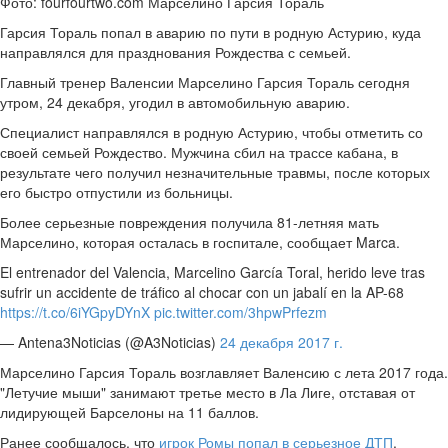
Фото: fourfourtwo.com Марселино Гарсия Тораль
Гарсия Тораль попал в аварию по пути в родную Астурию, куда
направлялся для празднования Рождества с семьей.
Главный тренер Валенсии Марселино Гарсия Тораль сегодня
утром, 24 декабря, угодил
в автомобильную аварию.
Специалист направлялся в родную Астурию, чтобы отметить со
своей семьей Рождество. Мужчина сбил на трассе кабана, в
результате чего получил незначительные травмы, после которых
его быстро отпустили из больницы.
Более серьезные повреждения получила 81-летняя мать
Марселино, которая осталась в госпитале, сообщает Marca.
El entrenador del Valencia, Marcelino García Toral, herido leve tras
sufrir un accidente de tráfico al chocar con un jabalí en la AP-68
https://t.co/6iYGpyDYnX
pic.twitter.com/3hpwPrfezm
— Antena3Noticias (@A3Noticias)
24 декабря 2017 г.
Марселино Гарсия Тораль возглавляет Валенсию с лета 2017 года.
"Летучие мыши" занимают третье место в Ла Лиге, отставая от
лидирующей Барселоны на 11 баллов.
Ранее сообщалось, что
игрок Ромы попал в серьезное ДТП
.