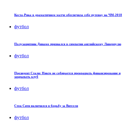
Коста-Рика в драматичном матче обеспечила себе путевку на ЧМ-2018
футбол
Полузащитник Динамо признался в симпатии английскому Ливерпулю
футбол
Президент Стали: Никто не собирается прекращать финансирование и
закрывать клуб
футбол
Сток Сити включился в борьбу за Витселя
футбол