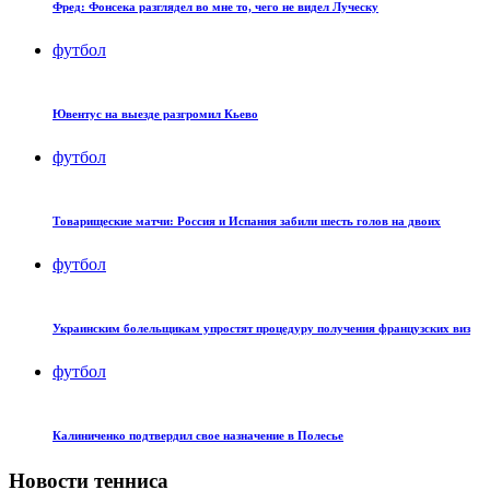
Фред: Фонсека разглядел во мне то, чего не видел Луческу
футбол
Ювентус на выезде разгромил Кьево
футбол
Товарищеские матчи: Россия и Испания забили шесть голов на двоих
футбол
Украинским болельщикам упростят процедуру получения французских виз
футбол
Калиниченко подтвердил свое назначение в Полесье
Новости тенниса