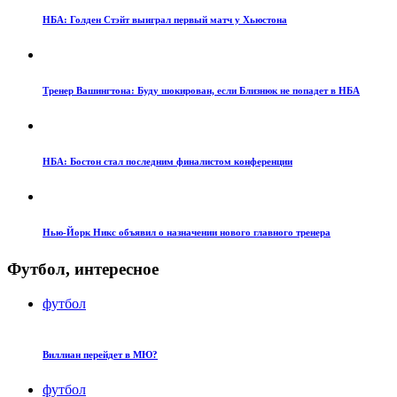
НБА: Голден Стэйт выиграл первый матч у Хьюстона
Тренер Вашингтона: Буду шокирован, если Близнюк не попадет в НБА
НБА: Бостон стал последним финалистом конференции
Нью-Йорк Никс объявил о назначении нового главного тренера
Футбол, интересное
футбол
Виллиан перейдет в МЮ?
футбол