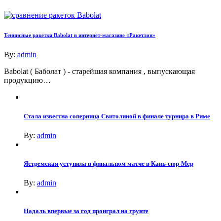
Теннисные ракетки Babolat в интернет-магазине «Ракетлон»
By:
admin
Babolat ( Баболат ) - старейшая компания , выпускающая
продукцию…
Стала известна соперница Свитолиной в финале турнира в Риме
By:
admin
Ястремская уступила в финальном матче в Кань-сюр-Мер
By:
admin
Надаль впервые за год проиграл на грунте