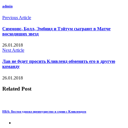
admin
Previous Article
Симмонс, Болл, Эмбиид и Тэйтум сыграют в Матче
восходящих звезд
26.01.2018
Next Article
Лав не будет просить Кливленд обменять его в другую
команду
26.01.2018
Related Post
НБА: Бостон удвоил преимущество в серии с Кливлендом