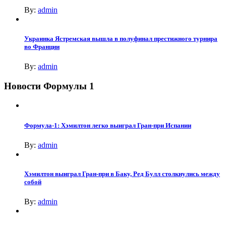
By:
admin
Украинка Ястремская вышла в полуфинал престижного турнира
во Франции
By:
admin
Новости Формулы 1
Формула-1: Хэмилтон легко выиграл Гран-при Испании
By:
admin
Хэмилтон выиграл Гран-при в Баку, Ред Булл столкнулись между
собой
By:
admin