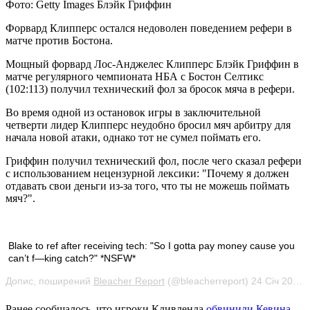
Фото: Getty Images Блэйк Гриффин
Форвард Клипперс остался недоволен поведением рефери в
матче против Бостона.
Мощный форвард Лос-Анджелес Клипперс Блэйк Гриффин в
матче регулярного чемпионата НБА с Бостон Селтикс
(102:113) получил
технический фол за бросок мяча в рефери.
Во время одной из остановок игры в заключительной
четверти лидер Клипперс неудобно бросил мяч арбитру для
начала новой атаки, однако тот не сумел поймать его.
Гриффин получил технический фол, после чего сказал рефери
с использованием нецензурной лексики: "Почему я должен
отдавать свои деньги из-за того, что ты не можешь поймать
мяч?".
Blake to ref after receiving tech: "So I gotta pay money cause you
can’t f—king catch?" *NSFW*
Допис, поширений
Bleacher Report
(@bleacherreport) 24 Січ 2018 р. о 10:11 PST
Ранее сообщалось, что игроки Кливленда
обвинили Кевина