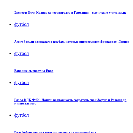
Эксперт: Если Кравец хочет заиграть в Германии – ему нужно учить язык
футбол
Агент Зозули рассказал о клубах, которые интересуются форвардом Днепра
футбол
Варан не сыграет на Евро
футбол
Глава КДК ФФУ: Нашли возможность сократить срок Зозуле и Ротаню до
минимального
футбол
Вольфсбург уволил третьего тренера за последний год