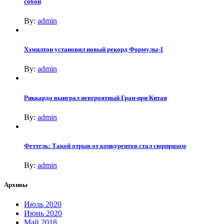
собой
By:
admin
Хэмилтон установил новый рекорд Формулы-1
By:
admin
Риккардо выиграл невероятный Гран-при Китая
By:
admin
Феттель: Такой отрыв от конкурентов стал сюрпризом
By:
admin
Архивы
Июль 2020
Июнь 2020
Май 2018