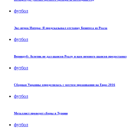
футбол
Экс-игрок Интера: Я предсказывал отставку Бенитеса из Реала
футбол
Вернидуб: Атлетик не дал шансов Реалу и нам немного шансов предоставил
футбол
Сборная Украины определилась с местом проживания на Евро-2016
футбол
Металлист проведет сборы в Турции
футбол