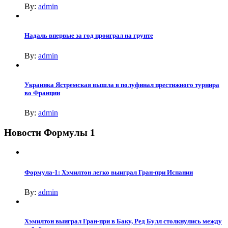
By:
admin
Надаль впервые за год проиграл на грунте
By:
admin
Украинка Ястремская вышла в полуфинал престижного турнира
во Франции
By:
admin
Новости Формулы 1
Формула-1: Хэмилтон легко выиграл Гран-при Испании
By:
admin
Хэмилтон выиграл Гран-при в Баку, Ред Булл столкнулись между