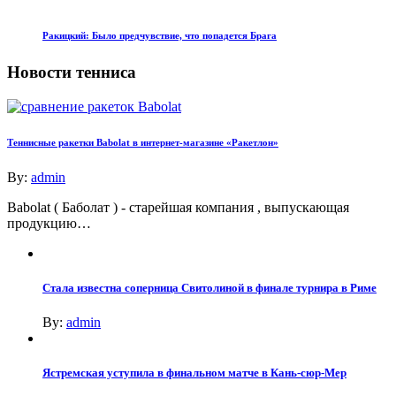
Ракицкий: Было предчувствие, что попадется Брага
Новости тенниса
Теннисные ракетки Babolat в интернет-магазине «Ракетлон»
By:
admin
Babolat ( Баболат ) - старейшая компания , выпускающая
продукцию…
Стала известна соперница Свитолиной в финале турнира в Риме
By:
admin
Ястремская уступила в финальном матче в Кань-сюр-Мер