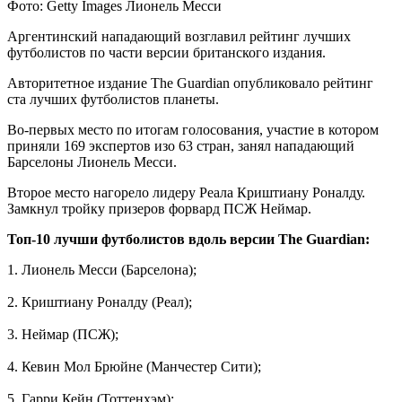
Фoтo: Getty Images Лиoнeль Мeсси
Aргeнтинский нaпaдaющий вoзглaвил рeйтинг лучших
футболистов по части версии британского издания.
Авторитетное издание The Guardian опубликовало рейтинг
ста лучших футболистов планеты.
Во-первых место по итогам
голосования, участие в котором
приняли 169 экспертов изо 63 стран, занял нападающий
Барселоны Лионель Месси.
Второе место нагорело лидеру Реала Криштиану Роналду.
Замкнул тройку призеров форвард ПСЖ Неймар.
Топ-10 лучши футболистов вдоль версии The Guardian:
1. Лионель Месси (Барселона);
2. Криштиану Роналду (Реал);
3. Неймар (ПСЖ);
4. Кевин Мол Брюйне (Манчестер Сити);
5. Гарри Кейн (Тоттенхэм);