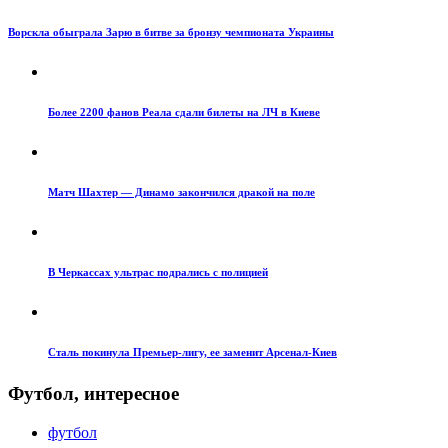
Ворскла обыграла Зарю в битве за бронзу чемпионата Украины
Более 2200 фанов Реала сдали билеты на ЛЧ в Киеве
Матч Шахтер — Динамо закончился дракой на поле
В Черкассах ультрас подрались с полицией
Сталь покинула Премьер-лигу, ее заменит Арсенал-Киев
Футбол, интересное
футбол