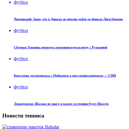
футбол
Чигринский: Знаю, что в Динамо не против дойти до финала Лиги Европы
футбол
Сборная Украины проведет товарищескую встречу с Румынией
футбол
Барселона договорилась с Неймаром о продлении контракта — СМИ
футбол
Левандовски: Шальке не знает, в каком состоянии будет Шахтер
Новости тенниса