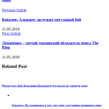
admin
Previous Article
Ковалев: Альварес заслужил титульный бой
21.05.2018
Next Article
Ломаченко – третий украинский обладатель пояса The
Ring
21.05.2018
Related Post
Промоутер: Бой Ломаченко-Бельтран будет похож на уличную драку
Альварес: Не сомневаюсь в том, что стану следующим чемпионом мира