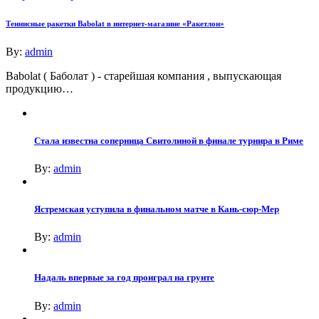
Теннисные ракетки Babolat в интернет-магазине «Ракетлон»
By:
admin
Babolat ( Баболат ) - старейшая компания , выпускающая
продукцию…
Стала известна соперница Свитолиной в финале турнира в Риме
By:
admin
Ястремская уступила в финальном матче в Кань-сюр-Мер
By:
admin
Надаль впервые за год проиграл на грунте
By:
admin