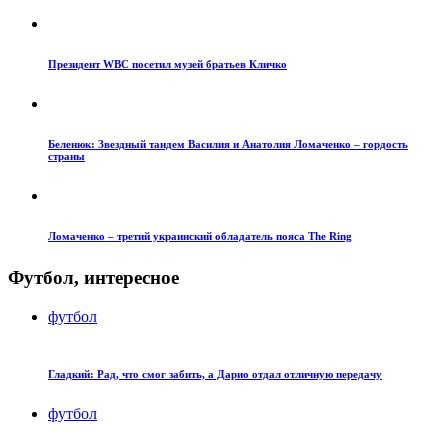
Президент WBC посетил музей братьев Кличко
Беленюк: Звездный тандем Василия и Анатолия Ломаченко – гордость
страны
Ломаченко – третий украинский обладатель пояса The Ring
Футбол, интересное
футбол
Гладкий: Рад, что смог забить, а Дарио отдал отличную передачу
футбол