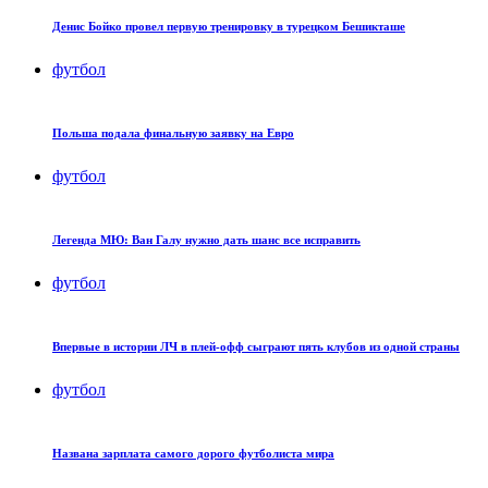
Денис Бойко провел первую тренировку в турецком Бешикташе
футбол
Польша подала финальную заявку на Евро
футбол
Легенда МЮ: Ван Галу нужно дать шанс все исправить
футбол
Впервые в истории ЛЧ в плей-офф сыграют пять клубов из одной страны
футбол
Названа зарплата самого дорого футболиста мира