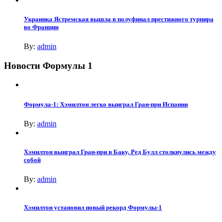
Украинка Ястремская вышла в полуфинал престижного турнира
во Франции
By:
admin
Новости Формулы 1
Формула-1: Хэмилтон легко выиграл Гран-при Испании
By:
admin
Хэмилтон выиграл Гран-при в Баку, Ред Булл столкнулись между
собой
By:
admin
Хэмилтон установил новый рекорд Формулы-1