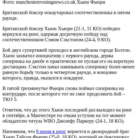
Фото: manchestereveningnews.co.uk Хьюи Фьюри
Британский боксер нокаутировал соотечественника в пятом
раунде.
Британский боксер Хьюи Хьюри (21-1, 11 КО) победно
вернулся на ринг, одержав досрочную победу над
соотечественником Сэмом Сэкстоном
(24-4, 9 КО).
Бой двух супертяжей проходил в английском городе Болтон.
Хьюи захватил инициативу с первого раунда, держа
соперника на джебе и практически не пуская его на короткую
дистанцию. Сэкстон начал навязывать сопернику более-менее
равную борьбу только в четвертом раунде, в концовке
которого, правда, оказался в нокдауне.
В пятой трехминутке Фьюри снова поймал соперника на
контрударе, после которого тот не смог продолжить бой –
ТКО 5.
Отметим, что до этого Хьюи последний раз выходил на ринг
в сентябре, в Манчестере по очкам уступив на тот момент
обладателю титула WBO Джозефу Паркеру (24-1, 18 КО).
Напомним, что
9 июня в ринг
вернется и двоюродный брат
Хьюи Тайсон Фьюри (25-0, 18 КО), который не боксировал