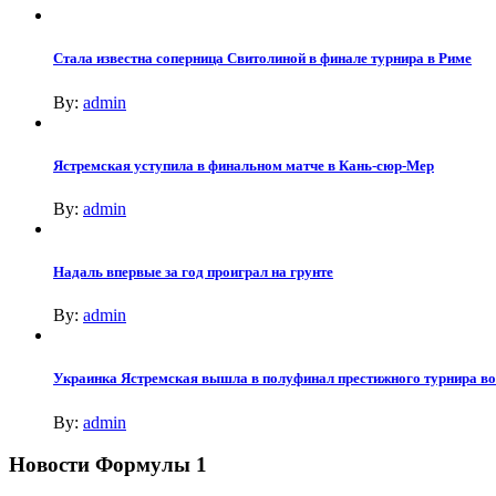
Стала известна соперница Свитолиной в финале турнира в Риме
By:
admin
Ястремская уступила в финальном матче в Кань-сюр-Мер
By:
admin
Надаль впервые за год проиграл на грунте
By:
admin
Украинка Ястремская вышла в полуфинал престижного турнира в
By:
admin
Новости Формулы 1