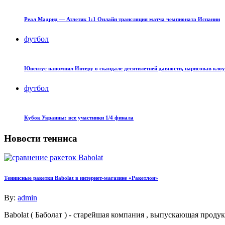
Реал Мадрид — Атлетик 1:1 Онлайн трансляция матча чемпионата Испании
футбол
Ювентус напомнил Интеру о скандале десятилетней давности, нарисовав кло
футбол
Кубок Украины: все участники 1/4 финала
Новости тенниса
Теннисные ракетки Babolat в интернет-магазине «Ракетлон»
By:
admin
Babolat ( Баболат ) - старейшая компания , выпускающая про