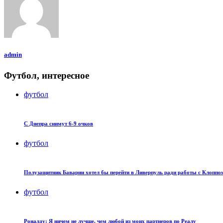
admin
Футбол, интересное
футбол
С Днепра снимут 6-9 очков
футбол
Полузащитник Баварии хотел бы перейти в Ливерпуль ради работы с Клоппо
футбол
Роналду: Я ничем не лучше, чем любой из моих партнеров по Реалу