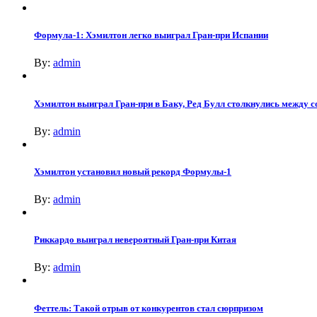
Формула-1: Хэмилтон легко выиграл Гран-при Испании
By:
admin
Хэмилтон выиграл Гран-при в Баку, Ред Булл столкнулись между с
By:
admin
Хэмилтон установил новый рекорд Формулы-1
By:
admin
Риккардо выиграл невероятный Гран-при Китая
By:
admin
Феттель: Такой отрыв от конкурентов стал сюрпризом