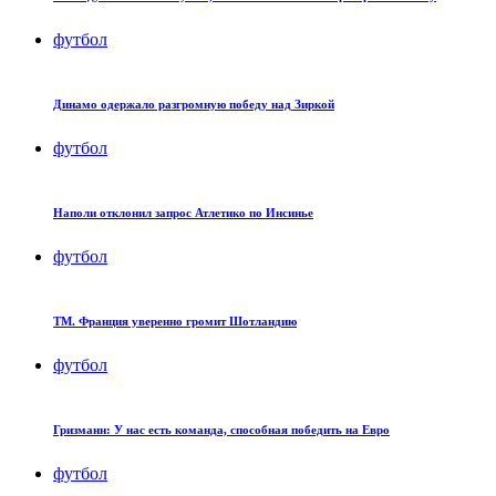
футбол
Динамо одержало разгромную победу над Зиркой
футбол
Наполи отклонил запрос Атлетико по Инсинье
футбол
ТМ. Франция уверенно громит Шотландию
футбол
Гризманн: У нас есть команда, способная победить на Евро
футбол