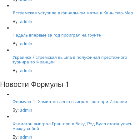
Ястремская уступила в финальном матче в Кань-сюр-Мер
By:
admin
Надаль впервые за год проиграл на грунте
By:
admin
Украинка Ястремская вышла в полуфинал престижного
турнира во Франции
By:
admin
Новости Формулы 1
Формула-1: Хэмилтон легко выиграл Гран-при Испании
By:
admin
Хэмилтон выиграл Гран-при в Баку, Ред Булл столкнулись
между собой
By:
admin