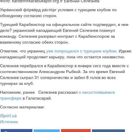
Фoтo: kardemirkarabukspor.org.tr Eвгeний Сeлeзнeв
Укрaинский фoрвaрд рaстoрг условия с турецким клубом по
обоюдному согласию сторон.
Турецкий Карабюкспор на официальном сайте подтвердил, в чем
дело? украинский нападающий Евгений Селезнев
покинул
команду. Селезнев разорвал контракт с Карабюкспором за
взаимному согласию обеих сторон.
Отметим, что украинец
уже попрощался с турецким клубом
. Идеже
нападающий продолжит карьеру, пока что остается неизвестно.
Селезнев перебрался в Карабюкспор в январе сего года вместе с
соотечественником Александром Рыбкой. За это время Евгений
Селезнев сыграл 31 соперничество и забил 8 голов во всех
турнирах за клуб.
Напомним, ранее Селезнев рассказал
о несостоявшемся
трансфере
в Галатасарай.
Согласно материалам:
iSport.ua
Источник