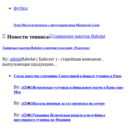
футбол
Отец Месси встретился с представителями Манчестер Сити
Новости тенниса
Теннисные ракетки Babolat в интернет-магазине «Ракетлон»
By:
admin
Babolat ( Баболат ) - старейшая компания ,
выпускающая продукцию…
Стала известна соперница Свитолиной в финале турнира в Риме
By:
admin
Ястремская уступила в финальном матче в Кань-сюр-
Мер
By:
admin
Надаль впервые за год проиграл на грунте
By:
admin
Украинка Ястремская вышла в полуфинал
престижного турнира во Франции