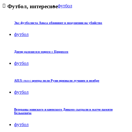
Футбол, интересное
футбол
Экс-футболиста Аякса обвиняют в покушении на убийство
футбол
Днепр разошелся миром с Цюрихом
футбол
АПЛ: гол с центра поля Руни признали лучшим в ноябре
футбол
Ветераны минского и киевского Динамо сыграли в матче памяти
Белькевича
футбол