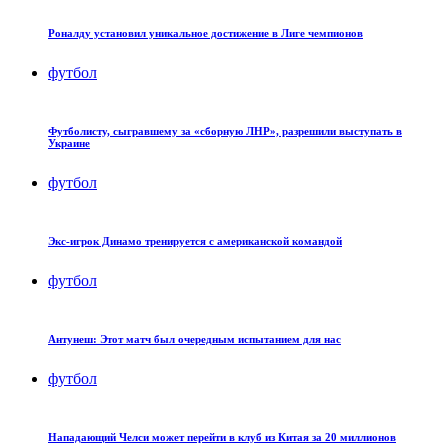
Роналду установил уникальное достижение в Лиге чемпионов
футбол
Футболисту, сыгравшему за «сборную ЛНР», разрешили выступать в
Украине
футбол
Экс-игрок Динамо тренируется с американской командой
футбол
Антунеш: Этот матч был очередным испытанием для нас
футбол
Нападающий Челси может перейти в клуб из Китая за 20 миллионов