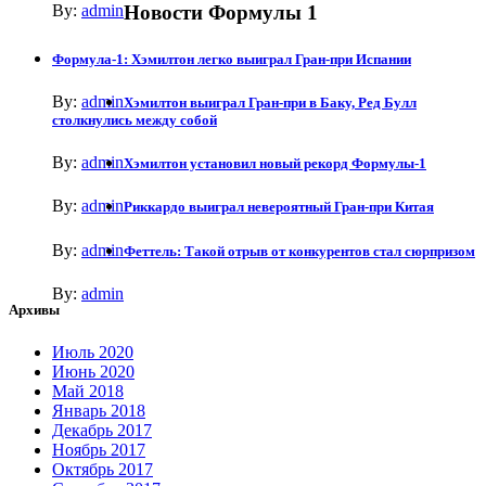
By:
admin
Новости Формулы 1
Формула-1: Хэмилтон легко выиграл Гран-при Испании
By:
admin
Хэмилтон выиграл Гран-при в Баку, Ред Булл
столкнулись между собой
By:
admin
Хэмилтон установил новый рекорд Формулы-1
By:
admin
Риккардо выиграл невероятный Гран-при Китая
By:
admin
Феттель: Такой отрыв от конкурентов стал сюрпризом
By:
admin
Архивы
Июль 2020
Июнь 2020
Май 2018
Январь 2018
Декабрь 2017
Ноябрь 2017
Октябрь 2017