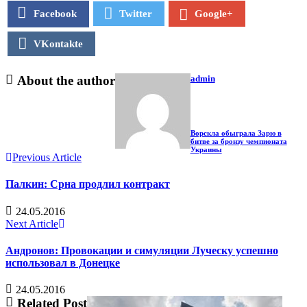
Facebook
Twitter
Google+
VKontakte
About the author
admin
Ворскла обыграла Зарю в
битве за бронзу чемпионата
Украины
Previous Article
Палкин: Срна продлил контракт
24.05.2016
Next Article
Андронов: Провокации и симуляции Луческу успешно
использовал в Донецке
24.05.2016
Related Post