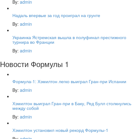
By:
admin
Надаль впервые за год проиграл на грунте
By:
admin
Украинка Ястремская вышла в полуфинал престижного
турнира во Франции
By:
admin
Новости Формулы 1
Формула-1: Хэмилтон легко выиграл Гран-при Испании
By:
admin
Хэмилтон выиграл Гран-при в Баку, Ред Булл столкнулись
между собой
By:
admin
Хэмилтон установил новый рекорд Формулы-1
By:
admin