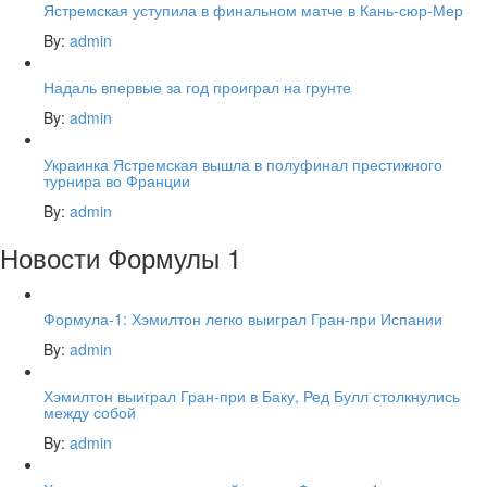
Ястремская уступила в финальном матче в Кань-сюр-Мер
By:
admin
Надаль впервые за год проиграл на грунте
By:
admin
Украинка Ястремская вышла в полуфинал престижного
турнира во Франции
By:
admin
Новости Формулы 1
Формула-1: Хэмилтон легко выиграл Гран-при Испании
By:
admin
Хэмилтон выиграл Гран-при в Баку, Ред Булл столкнулись
между собой
By:
admin