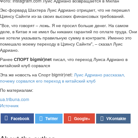
Фото: instagram.com Луис Адриано возвращается в Милан
Экс-форвард Шахтера Луис Адриано отрицает, что не перешел
Цзянсу Сайнти из-за своих высоких финансовых требований.
"Все, что говорят – ложь. Я не просил больше денег. На самом
деле, в Китае я не имел бы никаких гарантий по оплате труда. Они
не хотели указывать правильную сумму в контракте. Именно это
помешало моему переходу в Цзянсу Сайнти", – сказал Луис
Адриано.
Ранее
СПОРТ bigmir)net
писал, что переход Луиса Адриано в
китайский клуб сорвался
Эта же новость на Спорт bigmir)net:
Луис Адриано рассказал,
почему сорвался его переход в китайский клуб
По материалам:
ua.tribuna.com
Источник
Google+
Facebook
Twitter
VKontakte