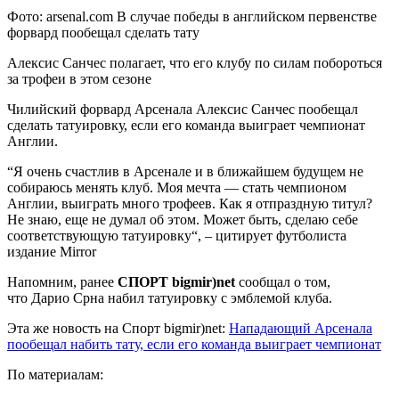
Фото: arsenal.com В случае победы в английском первенстве
форвард пообещал сделать тату
Алексис Санчес полагает, что его клубу по силам побороться
за трофеи в этом сезоне
Чилийский форвард Арсенала Алексис Санчес пообещал
сделать
татуировку, если его команда выиграет чемпионат
Англии.
“Я очень счастлив в Арсенале и в ближайшем будущем не
собираюсь менять клуб. Моя мечта — стать чемпионом
Англии, выиграть много трофеев. Как я отпраздную титул?
Не знаю, еще не думал об этом. Может быть, сделаю себе
соответствующую татуировку“, – цитирует футболиста
издание Mirror
Напомним, ранее
СПОРТ bigmir)net
сообщал о том,
что Дарио Срна набил татуировку с эмблемой клуба.
Эта же новость на Спорт bigmir)net:
Нападающий Арсенала
пообещал набить тату, если его команда выиграет чемпионат
По материалам: