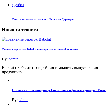
футбол
Топрак может стать игроком Боруссии Дортмунд
Новости тенниса
Теннисные ракетки Babolat в интернет-магазине «Ракетлон»
By:
admin
Babolat ( Баболат ) - старейшая компания , выпускающая
продукцию…
Стала известна соперница Свитолиной в финале турнира в Риме
By:
admin