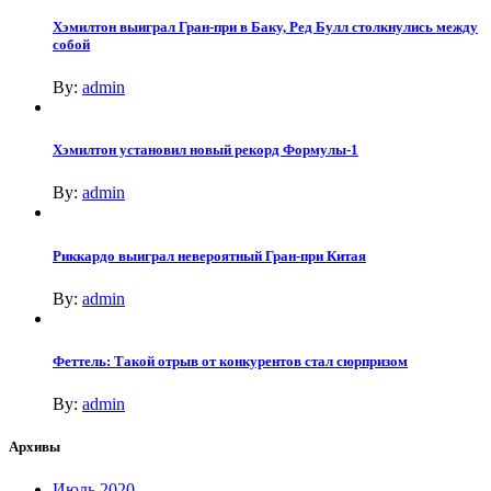
Хэмилтон выиграл Гран-при в Баку, Ред Булл столкнулись между
собой
By:
admin
Хэмилтон установил новый рекорд Формулы-1
By:
admin
Риккардо выиграл невероятный Гран-при Китая
By:
admin
Феттель: Такой отрыв от конкурентов стал сюрпризом
By:
admin
Архивы
Июль 2020