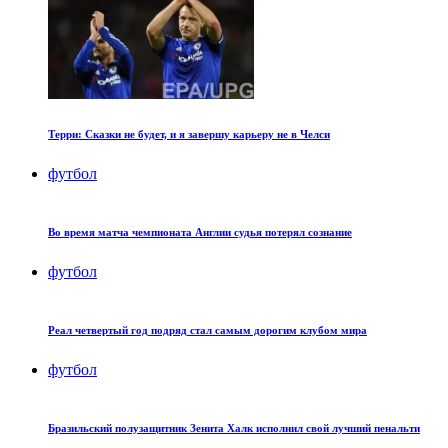
Терри: Сказки не будет, и я завершу карьеру не в Челси
футбол
Во время матча чемпионата Англии судья потерял сознание
футбол
Реал четвертый год подряд стал самым дорогим клубом мира
футбол
Бразильский полузащитник Зенита Халк исполнил свой лучший пенальти