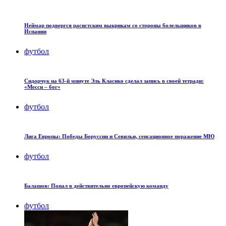
Неймар подвергся расистским выкрикам со стороны болельщиков в
Испании
футбол
Сидорчук на 63-й минуте Эль Класико сделал запись в своей тетради:
«Месси – бог»
футбол
Лига Европы: Победы Боруссии и Севильи, сенсационное поражение МЮ
футбол
Балашов: Попал в действительно европейскую команду
футбол