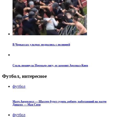
В Черкассах ультрас подрались с полицией
Сталь покинула Премьер-лигу, ее заменит Арсенал-Киев
Футбол, интересное
футбол
Матч Андерлехт — Шахтер будет судить арбитр, работавший на матче
Динамо — Ман Сити
футбол