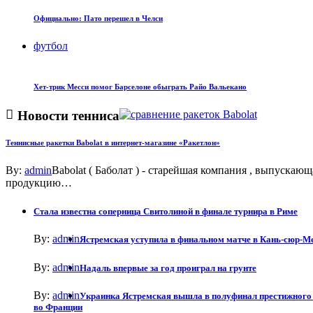
Официально: Пато перешел в Челси
футбол
Хет-трик Месси помог Барселоне обыграть Райо Вальекано
Новости тенниса
Теннисные ракетки Babolat в интернет-магазине «Ракетлон»
By:
admin
Babolat ( Баболат ) - старейшая компания , выпускающ
продукцию…
Стала известна соперница Свитолиной в финале турнира в Риме
By:
admin
Ястремская уступила в финальном матче в Кань-сюр-М
By:
admin
Надаль впервые за год проиграл на грунте
By:
admin
Украинка Ястремская вышла в полуфинал престижного
во Франции