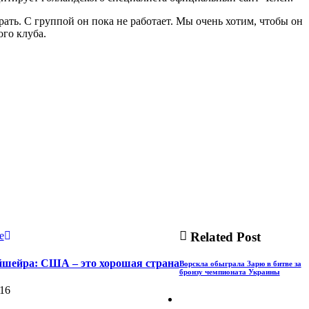
рать. С группой он пока не работает. Мы очень хотим, чтобы он
ого клуба.
e
Related Post
йшейра: США – это хорошая страна
Ворскла обыграла Зарю в битве за
бронзу чемпионата Украины
016