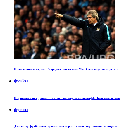
Пеллегрини знал, что Гвардиола возглавит Ман Сити еще месяц назад
футбол
Порошенко поздравил Шахтер с выходом в плей-офф Лиги чемпионов
футбол
Датскому футболисту проломили череп за попытку помочь женщине