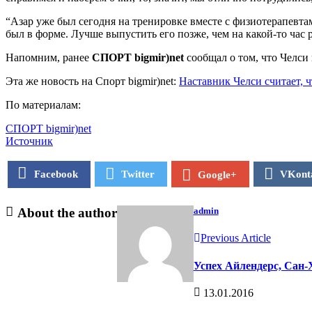
“Азар уже был сегодня на тренировке вместе с физиотерапевтам
был в форме. Лучше выпустить его позже, чем на какой-то час 
Напомним, ранее
СПОРТ bigmir)net
сообщал о том, что Челси
Эта же новость на Спорт bigmir)net:
Наставник Челси считает, 
По материалам:
СПОРТ bigmir)net
Источник
Facebook
Twitter
VKont
Google+
About the author
admin
Previous Article
Успех Айлендерс, Сан-
13.01.2016