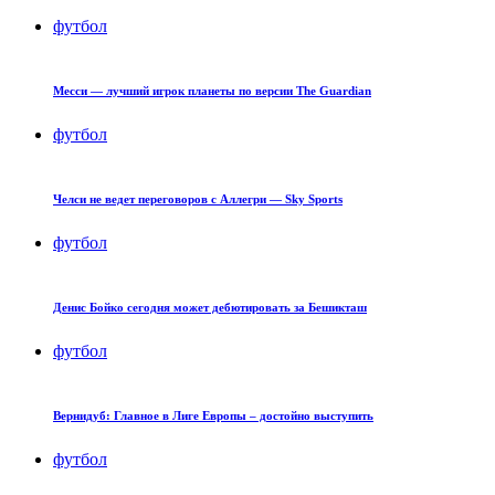
футбол
Месси — лучший игрок планеты по версии The Guardian
футбол
Челси не ведет переговоров с Аллегри — Sky Sports
футбол
Денис Бойко сегодня может дебютировать за Бешикташ
футбол
Вернидуб: Главное в Лиге Европы – достойно выступить
футбол