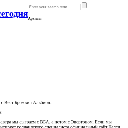
сегодня
Архивы
 с Вест Бромвич Альбион:
х.
Завтра мы сыграем с ВБА, а потом с Эвертоном. Если мы
– цитирует голландского специалиста официальный сайт Челси.