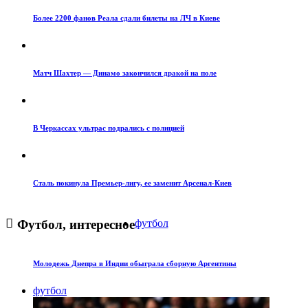
Более 2200 фанов Реала сдали билеты на ЛЧ в Киеве
Матч Шахтер — Динамо закончился дракой на поле
В Черкассах ультрас подрались с полицией
Сталь покинула Премьер-лигу, ее заменит Арсенал-Киев
Футбол, интересное
футбол
Молодежь Днепра в Индии обыграла сборную Аргентины
футбол