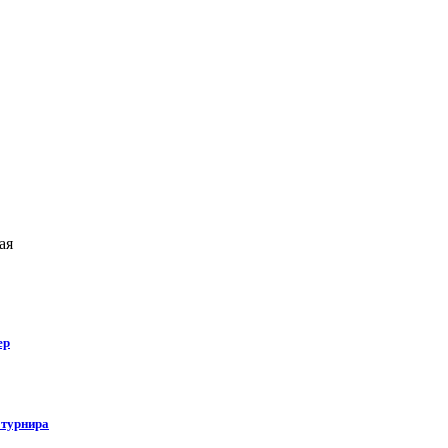
ая
ер
 турнира