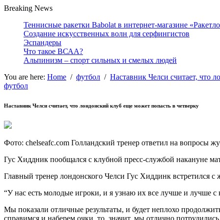
Breaking News
Теннисные ракетки Babolat в интернет-магазине «Ракетл
Создание искусственных волн для серфингистов
Эспандеры
Что такое ВСАА?
Альпинизм – спорт сильных и смелых людей
You are here:
Home
/
футбол
/
Наставник Челси считает, что л
футбол
Наставник Челси считает, что лондонский клуб еще может попасть в четверку
Фото: chelseafc.com Голландский тренер ответил на вопросы 
Гус Хиддник пообщался с клубной пресс-службой накануне мат
Главный тренер лондонского Челси Гус
Хиддинк встретился с 
“У нас есть молодые игроки, и я узнаю их все лучше и лучше
Мы показали отличные результаты, и будет неплохо продолжить
справимся и наберем очки, то, значит, мы отлично потрудились