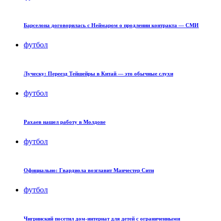
Барселона договорилась с Неймаром о продлении контракта — СМИ
футбол
Луческу: Переезд Тейшейры в Китай — это обычные слухи
футбол
Рахаев нашел работу в Молдове
футбол
Официально: Гвардиола возглавит Манчестер Сити
футбол
Чигринский посетил дом-интернат для детей с ограниченными