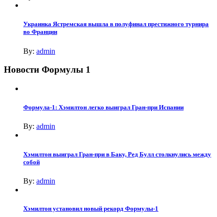
Украинка Ястремская вышла в полуфинал престижного турнира
во Франции
By:
admin
Новости Формулы 1
Формула-1: Хэмилтон легко выиграл Гран-при Испании
By:
admin
Хэмилтон выиграл Гран-при в Баку, Ред Булл столкнулись между
собой
By:
admin
Хэмилтон установил новый рекорд Формулы-1