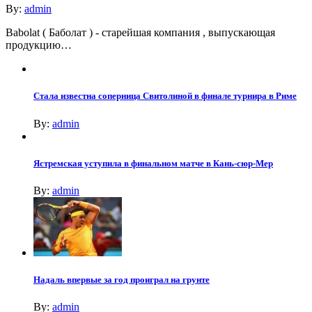
By:
admin
Babolat ( Баболат ) - старейшая компания , выпускающая
продукцию…
Стала известна соперница Свитолиной в финале турнира в Риме
By:
admin
Ястремская уступила в финальном матче в Кань-сюр-Мер
By:
admin
Надаль впервые за год проиграл на грунте
By:
admin