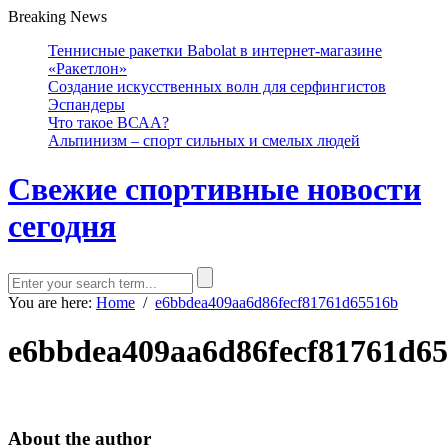
Breaking News
Теннисные ракетки Babolat в интернет-магазине
«Ракетлон»
Создание искусственных волн для серфингистов
Эспандеры
Что такое ВСАА?
Альпинизм – спорт сильных и смелых людей
Свежие спортивные новости
сегодня
You are here:
Home
/
e6bbdea409aa6d86fecf81761d65516b
e6bbdea409aa6d86fecf81761d6
About the author