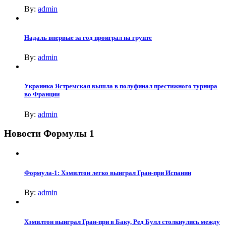
By:
admin
Надаль впервые за год проиграл на грунте
By:
admin
Украинка Ястремская вышла в полуфинал престижного турнира
во Франции
By:
admin
Новости Формулы 1
Формула-1: Хэмилтон легко выиграл Гран-при Испании
By:
admin
Хэмилтон выиграл Гран-при в Баку, Ред Булл столкнулись между