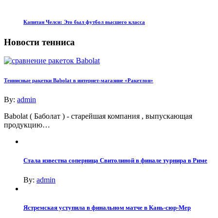
Капитан Челси: Это был футбол высшего класса
Новости тенниса
Теннисные ракетки Babolat в интернет-магазине «Ракетлон»
By:
admin
Babolat ( Баболат ) - старейшая компания , выпускающая
продукцию…
Стала известна соперница Свитолиной в финале турнира в Риме
By:
admin
Ястремская уступила в финальном матче в Кань-сюр-Мер