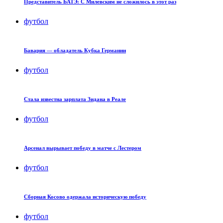
Представитель БАТЭ: С Милевским не сложилось в этот раз
футбол
Бавария — обладатель Кубка Германии
футбол
Стала известна зарплата Зидана в Реале
футбол
Арсенал вырывает победу в матче с Лестером
футбол
Сборная Косово одержала историческую победу
футбол