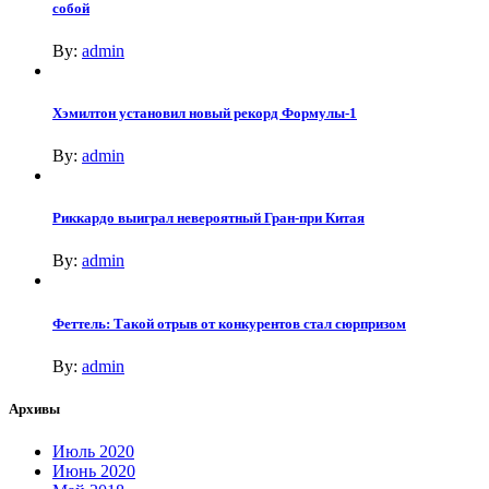
собой
By:
admin
Хэмилтон установил новый рекорд Формулы-1
By:
admin
Риккардо выиграл невероятный Гран-при Китая
By:
admin
Феттель: Такой отрыв от конкурентов стал сюрпризом
By:
admin
Архивы
Июль 2020
Июнь 2020