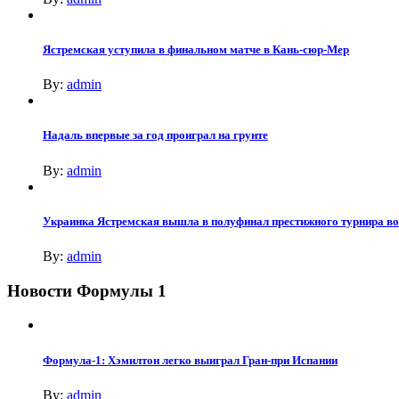
Ястремская уступила в финальном матче в Кань-сюр-Мер
By:
admin
Надаль впервые за год проиграл на грунте
By:
admin
Украинка Ястремская вышла в полуфинал престижного турнира в
By:
admin
Новости Формулы 1
Формула-1: Хэмилтон легко выиграл Гран-при Испании
By:
admin