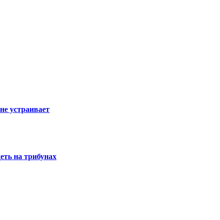
не устраивает
деть на трибунах