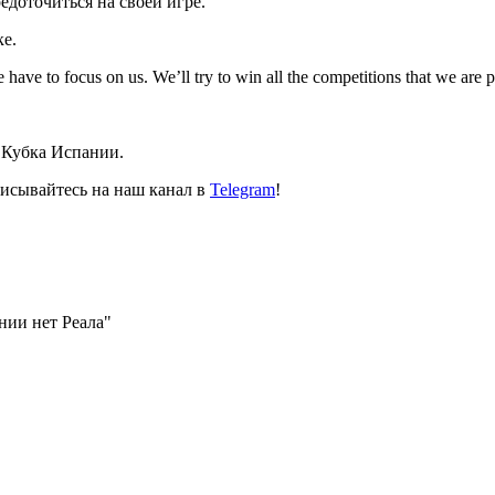
доточиться на своей игре.
ке.
e have to focus on us. We’ll try to win all the competitions that we are
 Кубка Испании.
исывайтесь на наш канал в
Telegram
!
нии нет Реала"