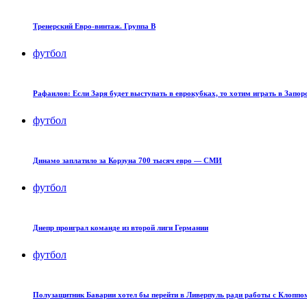
Тренерский Евро-винтаж. Группа B
футбол
Рафаилов: Если Заря будет выступать в еврокубках, то хотим играть в Запо
футбол
Динамо заплатило за Корзуна 700 тысяч евро — СМИ
футбол
Днепр проиграл команде из второй лиги Германии
футбол
Полузащитник Баварии хотел бы перейти в Ливерпуль ради работы с Клоппо