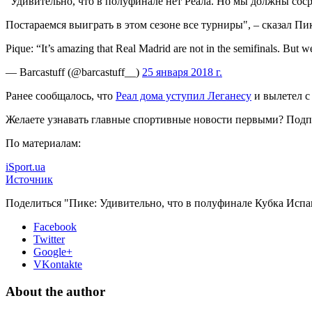
"Удивительно, что в полуфинале нет Реала.
Но мы должны сосре
Постараемся выиграть в этом сезоне все турниры", – сказал Пи
Pique: “It’s amazing that Real Madrid are not in the semifinals. But w
— Barcastuff (@barcastuff__)
25 января 2018 г.
Ранее сообщалось, что
Реал дома уступил Леганесу
и вылетел с
Желаете узнавать главные спортивные новости первыми? Подп
По материалам:
iSport.ua
Источник
Поделиться "Пике: Удивительно, что в полуфинале Кубка Испа
Facebook
Twitter
Google+
VKontakte
About the author