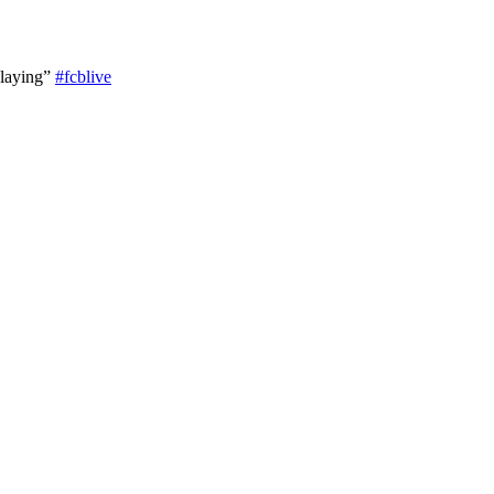
 playing”
#fcblive