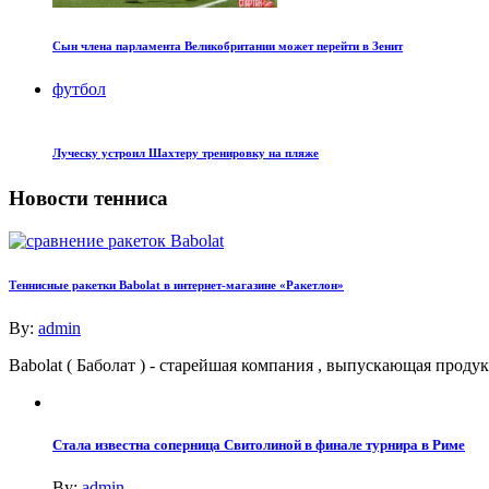
Сын члена парламента Великобритании может перейти в Зенит
футбол
Луческу устроил Шахтеру тренировку на пляже
Новости тенниса
Теннисные ракетки Babolat в интернет-магазине «Ракетлон»
By:
admin
Babolat ( Баболат ) - старейшая компания , выпускающая про
Стала известна соперница Свитолиной в финале турнира в Риме
By:
admin