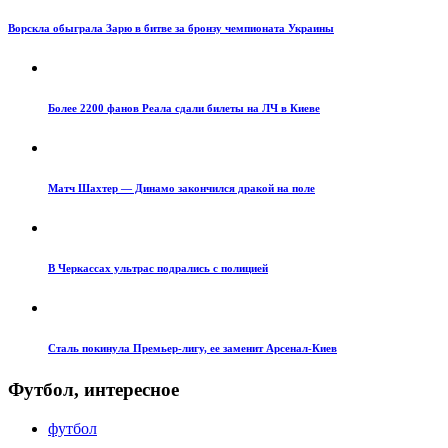
Ворскла обыграла Зарю в битве за бронзу чемпионата Украины
Более 2200 фанов Реала сдали билеты на ЛЧ в Киеве
Матч Шахтер — Динамо закончился дракой на поле
В Черкассах ультрас подрались с полицией
Сталь покинула Премьер-лигу, ее заменит Арсенал-Киев
Футбол, интересное
футбол