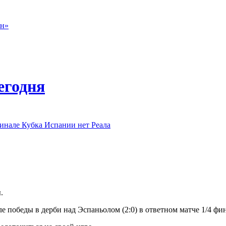
он»
егодня
финале Кубка Испании нет Реала
.
 победы в дерби над Эспаньолом (2:0) в ответном матче 1/4 фина