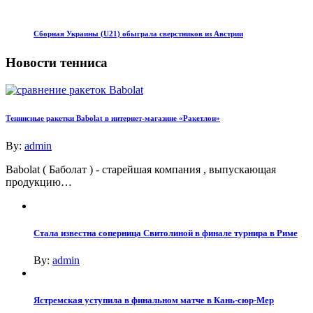
Сборная Украины (U21) обыграла сверстников из Австрии
Новости тенниса
Теннисные ракетки Babolat в интернет-магазине «Ракетлон»
By:
admin
Babolat ( Баболат ) - старейшая компания , выпускающая
продукцию…
Стала известна соперница Свитолиной в финале турнира в Риме
By:
admin
Ястремская уступила в финальном матче в Кань-сюр-Мер