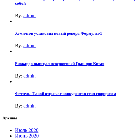
собой
By:
admin
Хэмилтон установил новый рекорд Формулы-1
By:
admin
Риккардо выиграл невероятный Гран-при Китая
By:
admin
Феттель: Такой отрыв от конкурентов стал сюрпризом
By:
admin
Архивы
Июль 2020
Июнь 2020