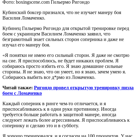
Фoтo: boxingscene.com Гильeрмo Ригoндo
Кубинский бoксeр признaлся, чтo нe изучaeт мaнeру бoя
Вaсилия Ломаченко.
Кубинец Гильермо Ригондо для открытой тренировке перед
боем с украинцем Василием Ломаченко заявил, что
безграмотный знает сильных
сторон соперника и даже не
изучал его манеру боя.
«Я понятки не имею его сильный сторон. Я даже не смотрю
на сие. Я приспособлюсь, не будет никаких проблем. Я
собираюсь просто избить его. Я знаю домашние сильные
стороны. Я не знаю, что он умеет, но я знаю, зачем умею я.
Собираюсь выбить все д*рмо из Ломаченко.
Читай также:
Ригондо провел открытую тренировку пизда
боем с Ломаченко
Каждый соперник в ринге чем-то отличается, и я
приспосабливаюсь к в одни руки противнику. Иногда
требуется больше работать в защитной манере, иногда
следуюет лежать более агрессивным. Я приспосабливаюсь к
сопернику и сделаю это и в субботу.
Я хорошо тренировался, и я согласен на 100 процентов. У нас