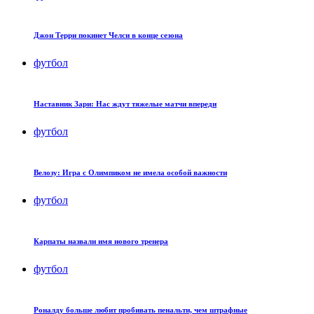
Джон Терри покинет Челси в конце сезона
футбол
Наставник Зари: Нас ждут тяжелые матчи впереди
футбол
Велозу: Игра с Олимпиком не имела особой важности
футбол
Карпаты назвали имя нового тренера
футбол
Роналду больше любит пробивать пенальти, чем штрафные