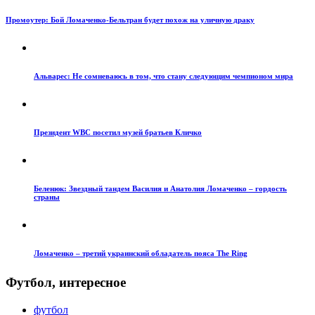
Промоутер: Бой Ломаченко-Бельтран будет похож на уличную драку
Альварес: Не сомневаюсь в том, что стану следующим чемпионом мира
Президент WBC посетил музей братьев Кличко
Беленюк: Звездный тандем Василия и Анатолия Ломаченко – гордость
страны
Ломаченко – третий украинский обладатель пояса The Ring
Футбол, интересное
футбол