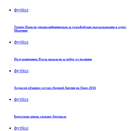
футбол
Тренер Наполи дисквалифицирован за гомофобские высказывания в адрес
Манчини
футбол
Полузащитника Реала наказали за побег от полиции
футбол
Ходжсон объявил состав сборной Англии на Евро-2016
футбол
Барселона вновь сильнее Арсенала
футбол