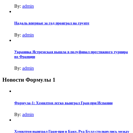
By:
admin
Надаль впервые за год проиграл на грунте
By:
admin
Украинка Ястремская вышла в полуфинал престижного турнира
во Франции
By:
admin
Новости Формулы 1
Формула-1: Хэмилтон легко выиграл Гран-при Испании
By:
admin
Хэмилтон выиграл Гран-при в Баку, Ред Булл столкнулись между