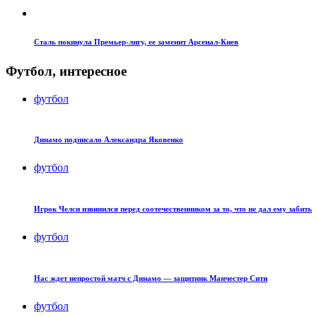
Сталь покинула Премьер-лигу, ее заменит Арсенал-Киев
Футбол, интересное
футбол
Динамо подписало Александра Яковенко
футбол
Игрок Челси извинился перед соотечественником за то, что не дал ему забить
футбол
Нас ждет непростой матч с Динамо — защитник Манчестер Сити
футбол