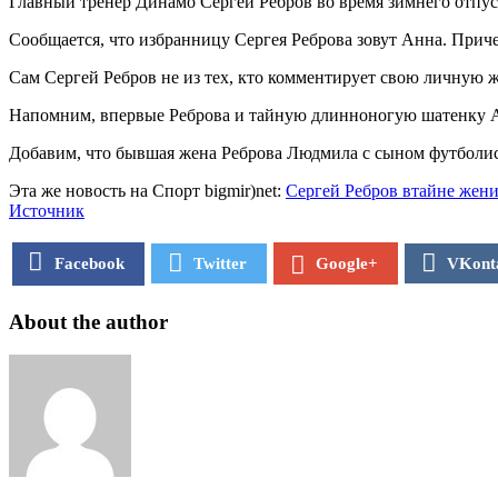
Главный тренер Динамо Сергей Ребров во время зимнего отпу
Сообщается, что избранницу Сергея Реброва зовут Анна. Приче
Сам Сергей Ребров не из тех, кто комментирует свою личную жиз
Напомним, впервые Реброва и тайную длинноногую шатенку Анн
Добавим, что бывшая жена Реброва Людмила с сыном футболис
Эта же новость на Спорт bigmir)net:
Сергей Ребров втайне жен
Источник
Facebook
Twitter
VKont
Google+
About the author