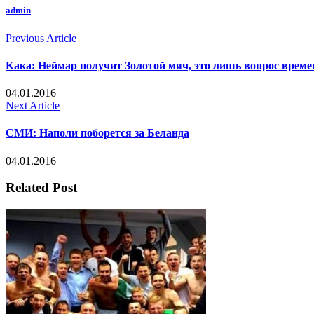
admin
Previous Article
Кака: Неймар получит Золотой мяч, это лишь вопрос време
04.01.2016
Next Article
СМИ: Наполи поборется за Беланда
04.01.2016
Related Post