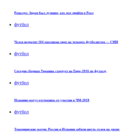
Роналдо: Зидан был лучшим, кто мог прийти в Реал
футбол
Челси потратит 164 миллиона евро на четырех футболистов — СМИ
футбол
Сегодня сборная Украины стартует на Евро-2016 по футзалу
футбол
Испанию могут отстранить от участия в ЧМ-2018
футбол
Товарищеские матчи: Россия и Испания забили шесть голов на двоих