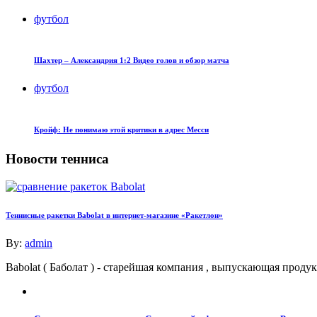
футбол
Шахтер – Александрия 1:2 Видео голов и обзор матча
футбол
Кройф: Не понимаю этой критики в адрес Месси
Новости тенниса
Теннисные ракетки Babolat в интернет-магазине «Ракетлон»
By:
admin
Babolat ( Баболат ) - старейшая компания , выпускающая про