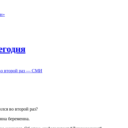
он»
егодня
 во второй раз — СМИ
нился во второй раз?
нна беременна.