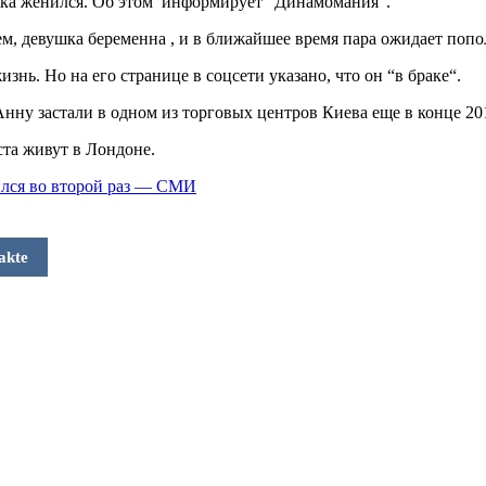
ска женился. Об этом
информирует “Динамомания“.
м, девушка беременна , и в ближайшее время пара ожидает попо
нь. Но на его странице в соцсети указано, что он “в браке“.
у застали в одном из торговых центров Киева еще в конце 201
та живут в Лондоне.
ился во второй раз — СМИ
akte