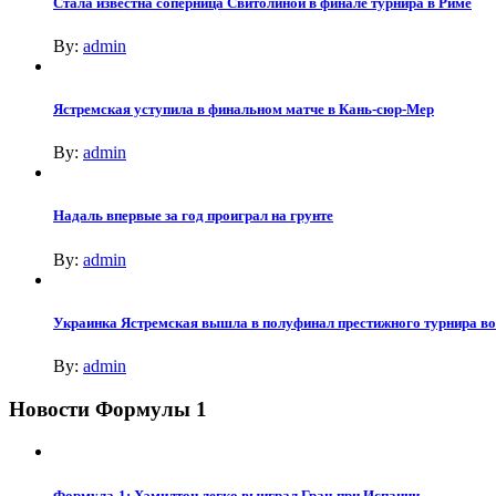
Стала известна соперница Свитолиной в финале турнира в Риме
By:
admin
Ястремская уступила в финальном матче в Кань-сюр-Мер
By:
admin
Надаль впервые за год проиграл на грунте
By:
admin
Украинка Ястремская вышла в полуфинал престижного турнира в
By:
admin
Новости Формулы 1
Формула-1: Хэмилтон легко выиграл Гран-при Испании