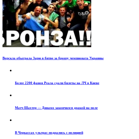
Ворскла обыграла Зарю в битве за бронзу чемпионата Украины
Более 2200 фанов Реала сдали билеты на ЛЧ в Киеве
Матч Шахтер — Динамо закончился дракой на поле
В Черкассах ультрас подрались с полицией