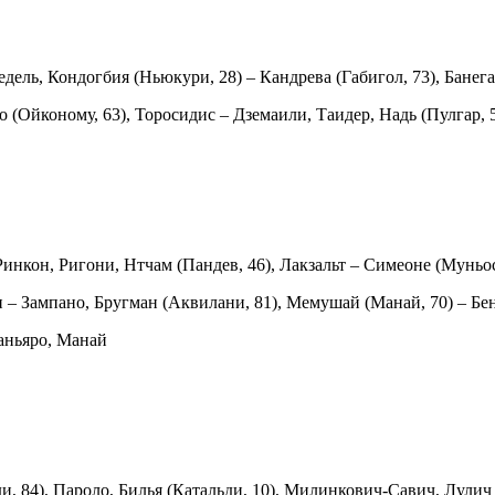
едель, Кондогбия
(Ньюкури, 28) – Кандрева (Габигол, 73), Банег
о (Ойконому, 63), Торосидис – Дземаили, Таидер, Надь (Пулгар, 
инкон, Ригони, Нтчам (Пандев, 46), Лакзальт – Симеоне (Муньос,
– Зампано, Бругман (Аквилани, 81), Мемушай (Манай, 70) – Бен
аньяро, Манай
и, 84), Пароло, Билья (Катальди, 10), Милинкович-Савич, Лулич