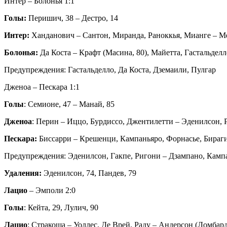
Интер – Болонья 1:1
Голы:
Перишич, 38 – Дестро, 14
Интер:
Ханданович – Сантон, Миранда, Раноккья, Мианге – М
Болонья:
Да Коста – Крафт (Масина, 80), Майетта, Гастальделл
Предупреждения: Гастальделло, Да Коста, Дземаили, Пулгар
Дженоа – Пескара 1:1
Голы
: Семионе, 47 – Манай, 85
Дженоа
: Перин – Иццо, Бурдиссо, Джентилетти – Эденилсон, Р
Пескара:
Биссарри – Крешенци, Кампаньяро, Форнасье, Бираги 
Предупреждения: Эденилсон, Гакпе, Ригони – Дзампано, Камп
Удаления:
Эденилсон, 74, Пандев, 79
Лацио
– Эмполи 2:0
Голы
: Кейта, 29, Лулич, 90
Лацио
: Стракоша – Уоллес, Де Врей, Раду – Андерсон (Ломбард