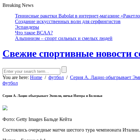
Breaking News
Теннисные ракетки Babolat в интернет-магазине «Ракетл
Создание искусственных волн для серфингистов
Эспандеры
Что такое ВСАА?
Альпинизм – спорт сильных и смелых людей
Свежие спортивные новости с
You are here:
Home
/
футбол
/
Серия А. Лацио обыгрывает Эмп
футбол
Серия А. Лацио обыгрывает Эмполи, ничья Интера и Болоньи
Фото: Getty Images Бальде Кейта
Состоялись очередные матчи шестого тура чемпионата Италии.