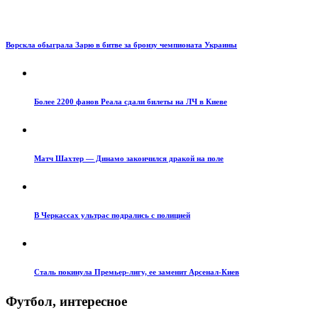
Ворскла обыграла Зарю в битве за бронзу чемпионата Украины
Более 2200 фанов Реала сдали билеты на ЛЧ в Киеве
Матч Шахтер — Динамо закончился дракой на поле
В Черкассах ультрас подрались с полицией
Сталь покинула Премьер-лигу, ее заменит Арсенал-Киев
Футбол, интересное