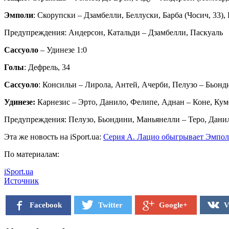
Эмполи
: Скорупски – Дзамбелли, Беллуски, Барба (Чосич, 33)
Предупреждения: Андерсон, Катальди – Дзамбелли, Паскуаль
Сассуоло
– Удинезе 1:0
Голы
: Дефрель, 34
Сассуоло
: Консильи – Лирола, Антей, Ачерби, Пелузо – Бьонд
Удинезе:
Карнезис – Эрто, Данило, Фелипе, Аднан – Коне, Кумс,
Предупреждения: Пелузо, Бьондини, Маньянелли – Теро, Дани
Эта же новость на iSport.ua:
Серия А. Лацио обыгрывает Эмпол
По материалам:
iSport.ua
Источник
Facebook
Twitter
V
Google+