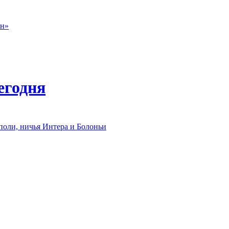
он»
егодня
оли, ничья Интера и Болоньи