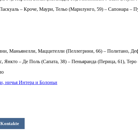
, Паскуаль – Кроче, Маури, Тельо (Марилунго, 59) – Сапонара – 
ини, Маньянелли, Маццителли (Пеллегрини, 66) – Политано, Дефр
 Янкто – Де Поль (Сапата, 38) – Пеньяранда (Перица, 61), Теро 
ло
и, ничья Интера и Болоньи
Kontakte