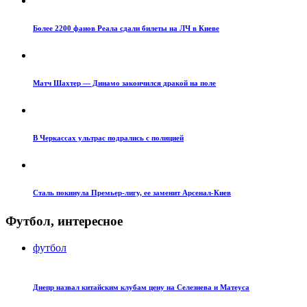
Более 2200 фанов Реала сдали билеты на ЛЧ в Киеве
Матч Шахтер — Динамо закончился дракой на поле
В Черкассах ультрас подрались с полицией
Сталь покинула Премьер-лигу, ее заменит Арсенал-Киев
Футбол, интересное
футбол
Днепр назвал китайским клубам цену на Селезнева и Матеуса