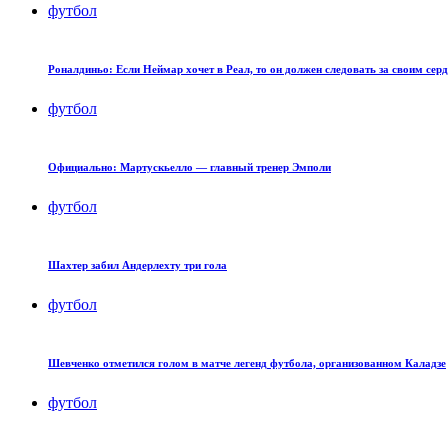
футбол
Роналдиньо: Если Неймар хочет в Реал, то он должен следовать за своим сер
футбол
Официально: Мартускьелло — главный тренер Эмполи
футбол
Шахтер забил Андерлехту три гола
футбол
Шевченко отметился голом в матче легенд футбола, организованном Каладзе
футбол