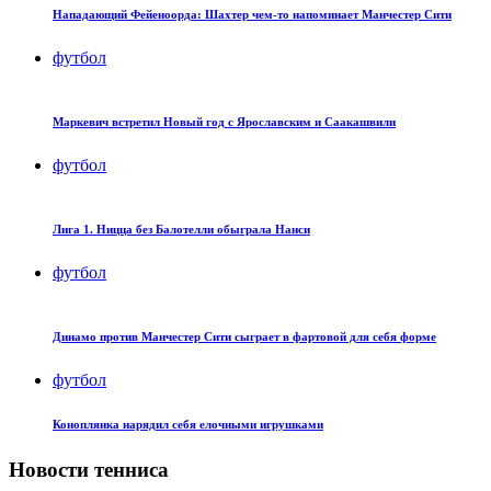
Нападающий Фейеноорда: Шахтер чем-то напоминает Манчестер Сити
футбол
Маркевич встретил Новый год с Ярославским и Саакашвили
футбол
Лига 1. Ницца без Балотелли обыграла Нанси
футбол
Динамо против Манчестер Сити сыграет в фартовой для себя форме
футбол
Коноплянка нарядил себя елочными игрушками
Новости тенниса