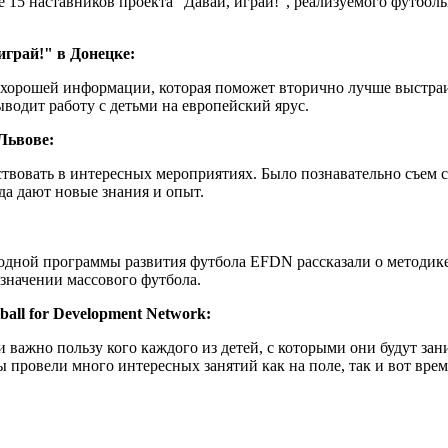
е 15 наставников проекта "Давай,
играй!", реализуемого футбол
грай!" в Донецке:
о хорошей информации, которая поможет вторично лучше выстра
ыводит работу с детьми на европейский ярус.
Львове:
аствовать в интересных мероприятиях. Было познавательно съем 
гда дают новые знания и опыт.
одной программы развития футбола EFDN рассказали о методике
значении массового футбола.
all for Development Network:
 важно пользу кого каждого из детей, с которыми они будут зани
ровели много интересных занятий как на поле, так и вот время 