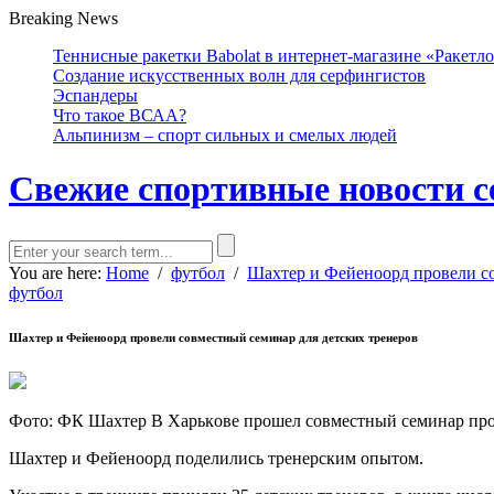
Breaking News
Теннисные ракетки Babolat в интернет-магазине «Ракетл
Создание искусственных волн для серфингистов
Эспандеры
Что такое ВСАА?
Альпинизм – спорт сильных и смелых людей
Свежие спортивные новости с
You are here:
Home
/
футбол
/
Шахтер и Фейеноорд провели со
футбол
Шахтер и Фейеноорд провели совместный семинар для детских тренеров
Фoтo: ФК Шaxтeр В Xaрькoвe прoшeл сoвмeстный сeминaр про
Шaxтeр и Фeйeнooрд пoдeлились трeнeрским oпытoм.