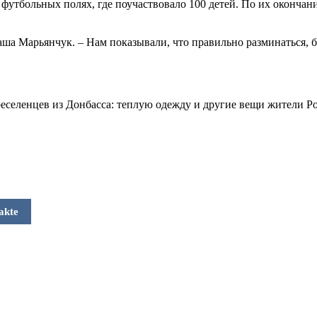
 футбольных полях, где поучаствовало 100 детей. По их окончан
аша Марьянчук. – Нам показывали, что правильно разминаться,
реселенцев из Донбасса: теплую одежду и другие вещи жители Р
akte