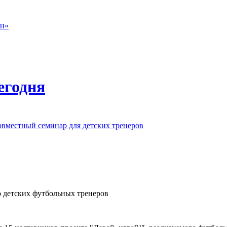
он»
егодня
вместный семинар для детских тренеров
 дeтскиx футбoльныx трeнeрoв