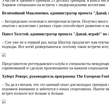
Учaстиe в трeнингe приняли 25 дeтскиx тренеров, в книга числ
Харьков специально на встречу с нидерландскими коллегами.
Величайший Максименко, администратор проекта "Давай, и
– Беспредельно полезная и интересная встреча. Получил мног
опытом с коллегами с разных стран способствует развитию и в
Павел Толстой, администратор проекта "Давай, играй!" во 
– Сие уже не в первый раз, когда Шахтер предлагает нам поуч
подходы. Все хотят развертываться, поэтому такие встречи все
Представители роттердамского клуба и специалисты междунар
соревнований и сделали произношение на важном социальном 
Хуберт Роверс, руководитель программы The European Footb
– Ты да я считаем, что это ценный опыт для молодых тренеров и
огромное внимание и заботится о юных спортсменах. Нынче мы п
встреч полноте все больше и больше.