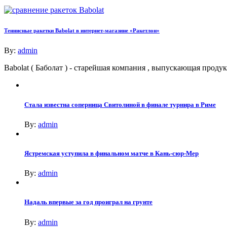
Теннисные ракетки Babolat в интернет-магазине «Ракетлон»
By:
admin
Babolat ( Баболат ) - старейшая компания , выпускающая про
Стала известна соперница Свитолиной в финале турнира в Риме
By:
admin
Ястремская уступила в финальном матче в Кань-сюр-Мер
By:
admin
Надаль впервые за год проиграл на грунте
By:
admin