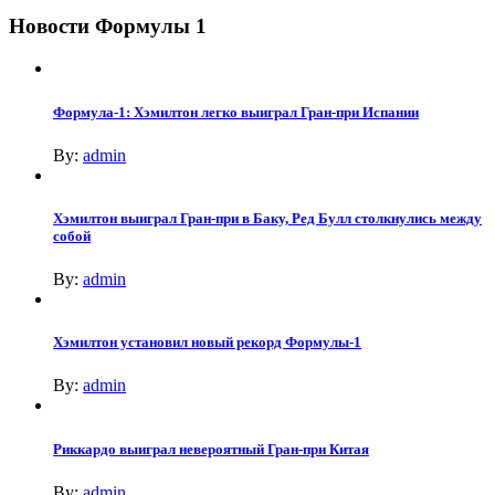
Новости Формулы 1
Формула-1: Хэмилтон легко выиграл Гран-при Испании
By:
admin
Хэмилтон выиграл Гран-при в Баку, Ред Булл столкнулись между
собой
By:
admin
Хэмилтон установил новый рекорд Формулы-1
By:
admin
Риккардо выиграл невероятный Гран-при Китая
By:
admin