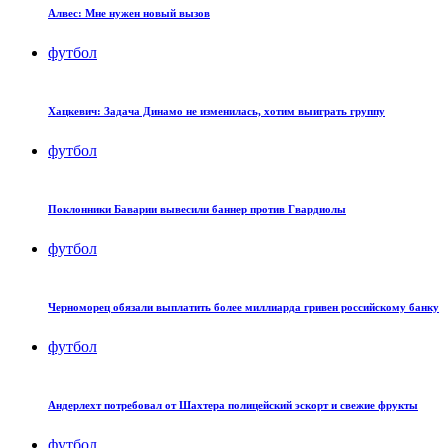
Алвес: Мне нужен новый вызов
футбол
Хацкевич: Задача Динамо не изменилась, хотим выиграть группу
футбол
Поклонники Баварии вывесили баннер против Гвардиолы
футбол
Черноморец обязали выплатить более миллиарда гривен российскому банку
футбол
Андерлехт потребовал от Шахтера полицейский эскорт и свежие фрукты
футбол