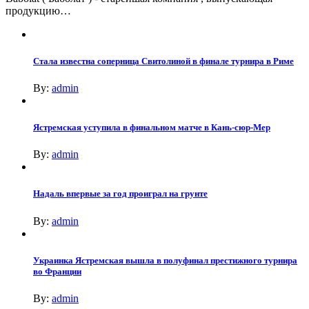
продукцию…
Стала известна соперница Свитолиной в финале турнира в Риме
By:
admin
Ястремская уступила в финальном матче в Кань-сюр-Мер
By:
admin
Надаль впервые за год проиграл на грунте
By:
admin
Украинка Ястремская вышла в полуфинал престижного турнира
во Франции
By:
admin