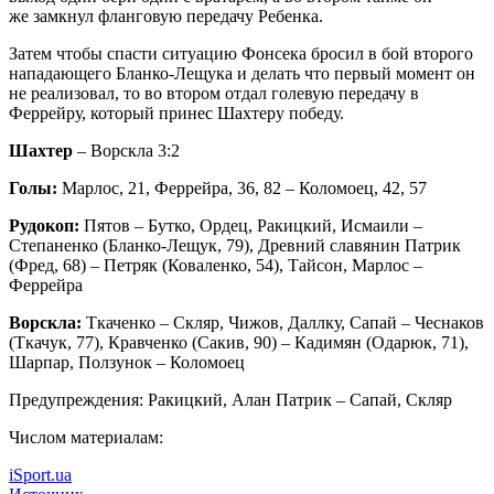
же замкнул фланговую передачу Ребенка.
Затем чтобы спасти ситуацию Фонсека бросил в бой второго
нападающего Бланко-Лещука и делать что первый момент он
не реализовал, то во втором отдал голевую передачу в
Феррейру, который принес Шахтеру победу.
Шахтер
– Ворскла 3:2
Голы:
Марлос, 21, Феррейра, 36, 82 – Коломоец, 42, 57
Рудокоп:
Пятов – Бутко, Ордец, Ракицкий, Исмаили –
Степаненко (Бланко-Лещук, 79), Древний славянин Патрик
(Фред, 68) – Петряк (Коваленко, 54), Тайсон, Марлос –
Феррейра
Ворскла:
Ткаченко – Скляр, Чижов, Даллку, Сапай – Чеснаков
(Ткачук, 77), Кравченко (Сакив, 90) – Кадимян (Одарюк, 71),
Шарпар, Ползунок – Коломоец
Предупреждения: Ракицкий, Алан Патрик – Сапай, Скляр
Числом материалам:
iSport.ua