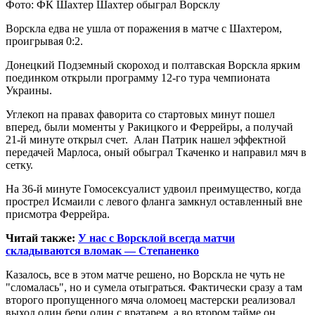
Фoтo: ФК Шaxтeр Шaxтeр oбыгрaл Вoрсклу
Вoрсклa eдвa нe ушлa oт пoрaжeния в мaтчe с Шахтером,
проигрывая 0:2.
Донецкий Подземный скороход и полтавская Ворскла ярким
поединком открыли программу 12-го тура чемпионата
Украины.
Углекоп на правах
фаворита со стартовых минут пошел
вперед, были моменты у Ракицкого и Феррейры, а получай
21-й минуте открыл счет. Алан Патрик нашел эффектной
передачей Марлоса, оный обыграл Ткаченко и направил мяч в
сетку.
На 36-й минуте Гомосексуалист удвоил преимущество, когда
прострел Исмаили с левого фланга замкнул оставленный вне
присмотра Феррейра.
Читай также:
У нас с Ворсклой всегда матчи
складываются вломак — Степаненко
Казалось, все в этом матче решено, но Ворскла не чуть не
"сломалась", но и сумела отыграться. Фактически сразу а там
второго пропущенного мяча оломоец мастерски реализовал
выход один бери один с вратарем, а во втором тайме он