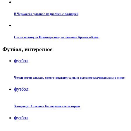
В Черкассах ультрас подрались с полицией
Сталь покинула Премьер-лигу, ее заменит Арсенал-Киев
Футбол, интересное
футбол
Челси готов сделать своего вратаря самым высокооплачиваемым в мире
футбол
Хачериди: Хотелось бы переписать историю
футбол