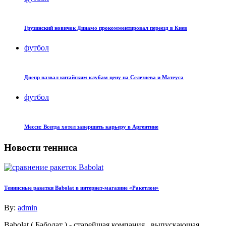
Грузинский новичок Динамо прокомментировал переезд в Киев
футбол
Днепр назвал китайским клубам цену на Селезнева и Матеуса
футбол
Месси: Всегда хотел завершить карьеру в Аргентине
Новости тенниса
Теннисные ракетки Babolat в интернет-магазине «Ракетлон»
By:
admin
Babolat ( Баболат ) - старейшая компания , выпускающая