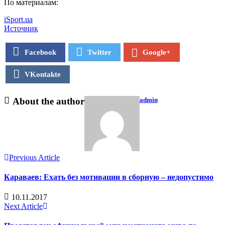
По материалам:
iSport.ua
Источник
Facebook
Twitter
Google+
VKontakte
About the author
admin
Previous Article
Караваев: Ехать без мотивации в сборную – недопустимо
10.11.2017
Next Article