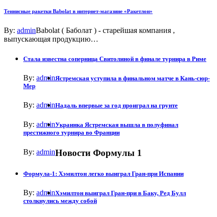
Теннисные ракетки Babolat в интернет-магазине «Ракетлон»
By:
admin
Babolat ( Баболат ) - старейшая компания ,
выпускающая продукцию…
Стала известна соперница Свитолиной в финале турнира в Риме
By:
admin
Ястремская уступила в финальном матче в Кань-сюр-
Мер
By:
admin
Надаль впервые за год проиграл на грунте
By:
admin
Украинка Ястремская вышла в полуфинал
престижного турнира во Франции
By:
admin
Новости Формулы 1
Формула-1: Хэмилтон легко выиграл Гран-при Испании
By:
admin
Хэмилтон выиграл Гран-при в Баку, Ред Булл
столкнулись между собой