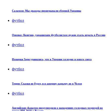
Саламон: Мы дважды проигрывали сборной Украины
футбол
Онопко: Конечно, украинским футболистам нужно ехать играть в Россию
футбол
Новички Зари удивились, что в Украине холодно и много снега
футбол
Терри: Сказки не будет, и я завершу карьеру не в Челси
футбол
Английских фанатов предупредили о нападениях голодных медведей во
время ЧМ-2018 в России