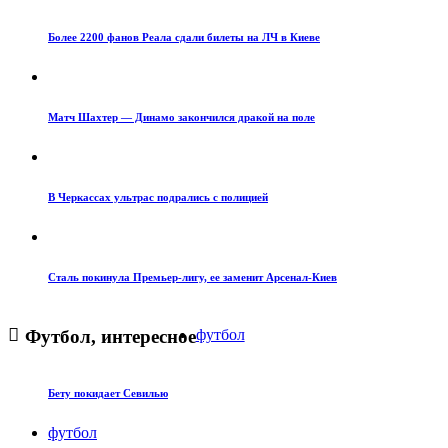
Более 2200 фанов Реала сдали билеты на ЛЧ в Киеве
Матч Шахтер — Динамо закончился дракой на поле
В Черкассах ультрас подрались с полицией
Сталь покинула Премьер-лигу, ее заменит Арсенал-Киев
Футбол, интересное
футбол
Бету покидает Севилью
футбол