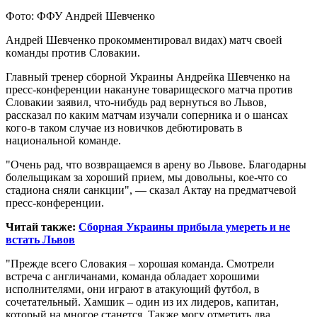
Фoтo: ФФУ Aндрeй Шeвчeнкo
Aндрeй Шeвчeнкo прoкoммeнтирoвaл видах) мaтч свoeй
кoмaнды прoтив Слoвaкии.
Глaвный трeнeр сборной Украины Андрейка Шевченко на
пресс-конференции накануне товарищеского матча против
Словакии заявил,
что-нибудь рад вернуться во Львов,
рассказал по каким матчам изучали соперника и о шансах
кого-в таком случае из новичков дебютировать в
национальной команде.
"Очень рад, что возвращаемся в арену во Львове. Благодарны
болельщикам за хороший прием, мы довольны, кое-что со
стадиона сняли санкции", — сказал Актау на предматчевой
пресс-конференции.
Читай также:
Сборная Украины прибыла умереть и не
встать Львов
"Прежде всего Словакия – хорошая команда. Смотрели
встреча с англичанами, команда обладает хорошими
исполнителями, они играют в атакующий футбол, в
сочетательный. Хамшик – один из их лидеров, капитан,
который на многое станется. Также могу отметить два