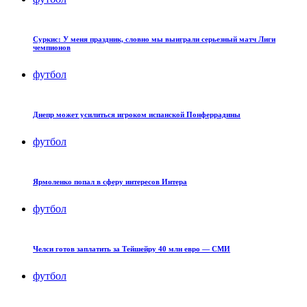
Суркис: У меня праздник, словно мы выиграли серьезный матч Лиги
чемпионов
футбол
Днепр может усилиться игроком испанской Понферрадины
футбол
Ярмоленко попал в сферу интересов Интера
футбол
Челси готов заплатить за Тейшейру 40 млн евро — СМИ
футбол