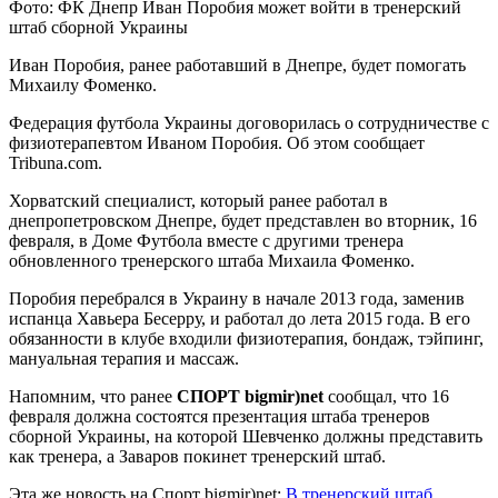
Фото: ФК Днепр Иван Поробия может войти в тренерский
штаб сборной Украины
Иван Поробия, ранее работавший в Днепре, будет помогать
Михаилу Фоменко.
Федерация футбола Украины договорилась о сотрудничестве с
физиотерапевтом
Иваном Поробия. Об этом сообщает
Tribuna.com.
Хорватский специалист, который ранее работал в
днепропетровском Днепре, будет представлен во вторник, 16
февраля, в Доме Футбола вместе с другими тренера
обновленного тренерского штаба Михаила Фоменко.
Поробия перебрался в Украину в начале 2013 года, заменив
испанца Хавьера Бесерру, и работал до лета 2015 года. В его
обязанности в клубе входили физиотерапия, бондаж, тэйпинг,
мануальная терапия и массаж.
Напомним, что ранее
СПОРТ bigmir)net
сообщал, что 16
февраля должна состоятся презентация штаба тренеров
сборной Украины, на которой Шевченко должны представить
как тренера, а Заваров покинет тренерский штаб.
Эта же новость на Спорт bigmir)net:
В тренерский штаб