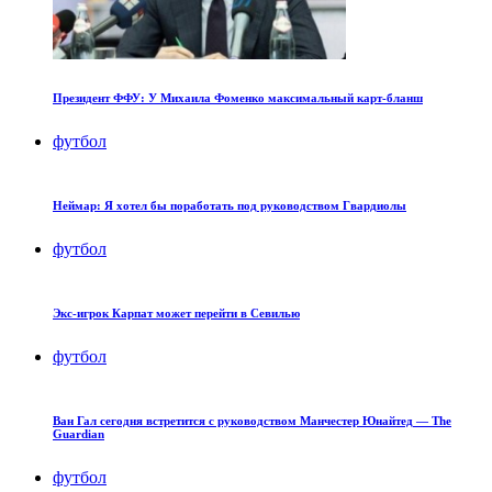
Президент ФФУ: У Михаила Фоменко максимальный карт-бланш
футбол
Неймар: Я хотел бы поработать под руководством Гвардиолы
футбол
Экс-игрок Карпат может перейти в Севилью
футбол
Ван Гал сегодня встретится с руководством Манчестер Юнайтед — The
Guardian
футбол