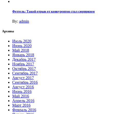
Феттель: Такой отрыв от конкурентов стал сюрпризом
By:
admin
Архивы
Июль 2020
Июнь 2020
Май 2018
Январь 2018
Декабрь 2017
Ноябрь 2017
Октябрь 2017
Сентябрь 2017
Август 2017
Сентябрь 2016
Август 2016
Июнь 2016
Май 2016
Апрель 2016
Март 2016
Февраль 2016