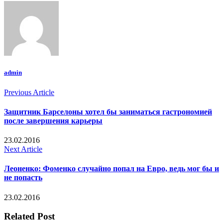
admin
Previous Article
Защитник Барселоны хотел бы заниматься гастрономией
после завершения карьеры
23.02.2016
Next Article
Леоненко: Фоменко случайно попал на Евро, ведь мог бы и
не попасть
23.02.2016
Related Post