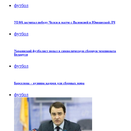
футбол
УЕФА засчитал победу Челси в матче с Валенсией в Юношеской ЛЧ
футбол
Украинский футболист попал в символическую сборную чемпионата
Беларуси
футбол
Барселона – кузница кадров для сборных мира
футбол